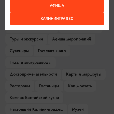
АФИША
ИЩИТЕ ТАКЖЕ НА НАШЕМ САЙТЕ
КАЛИНИНГРАД80
Серебряное ожерелье
Электронная виза
Туры и экскурсии
Афиша мероприятий
Сувениры
Гостевая книга
Гиды и экскурсоводы
Достопримечательности
Карты и маршруты
Рестораны
Гостиницы
Как доехать
Компас Балтийской кухни
Настоящий Калининградец
Музеи