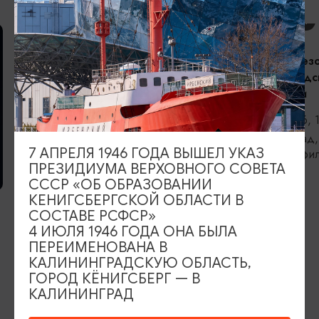
КОНЦЕРТЫ
Открытие сез
Калининградс
филармонии
06.09.2026, 
Калининград,
7 АПРЕЛЯ 1946 ГОДА ВЫШЕЛ УКАЗ
областная фи
ПРЕЗИДИУМА ВЕРХОВНОГО СОВЕТА
Светланова
ВЫСТАВКИ
СССР «ОБ ОБРАЗОВАНИИ
КЕНИГСБЕРГСКОЙ ОБЛАСТИ В
Прикосновение
СОСТАВЕ РСФСР»
4 ИЮЛЯ 1946 ГОДА ОНА БЫЛА
06.08.2026 - 05.09.2026
ПЕРЕИМЕНОВАНА В
Калининград, Калининградский
КАЛИНИНГРАДСКУЮ ОБЛАСТЬ,
областной историко-художественный
ГОРОД КЁНИГСБЕРГ — В
музей
КАЛИНИНГРАД