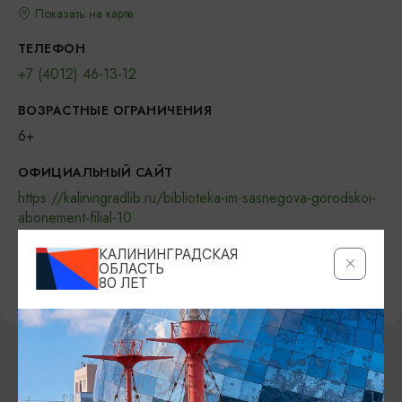
Показать на карте
ТЕЛЕФОН
+7 (4012) 46-13-12
ВОЗРАСТНЫЕ ОГРАНИЧЕНИЯ
6+
ОФИЦИАЛЬНЫЙ САЙТ
https://kaliningradlib.ru/biblioteka-im-sasnegova-gorodskoi-
abonement-filial-10
ВКОНТАКТЕ
КАЛИНИНГРАДСКАЯ
ОБЛАСТЬ
https://vk.com/chehovka39
80 ЛЕТ
ВОЗМОЖНО ВАС ЗАИНТЕРЕСУЕТ