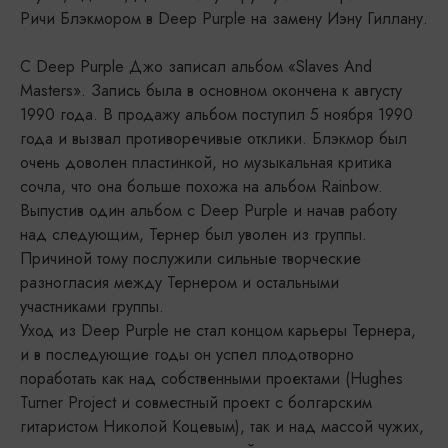
Ричи Блэкмором в Deep Purple на замену Иэну Гиллану.
С Deep Purple Джо записал альбом «Slaves And
Masters». Запись была в основном окончена к августу
1990 года. В продажу альбом поступил 5 ноября 1990
года и вызвал противоречивые отклики. Блэкмор был
очень доволен пластинкой, но музыкальная критика
сочла, что она больше похожа на альбом Rainbow.
Выпустив один альбом с Deep Purple и начав работу
над следующим, Тернер был уволен из группы.
Причиной тому послужили сильные творческие
разногласия между Тернером и остальными
участниками группы.
Уход из Deep Purple не стал концом карьеры Тернера,
и в последующие годы он успел плодотворно
поработать как над собственными проектами (Hughes
Turner Project и совместный проект с болгарским
гитаристом Николой Коцевым), так и над массой чужих,