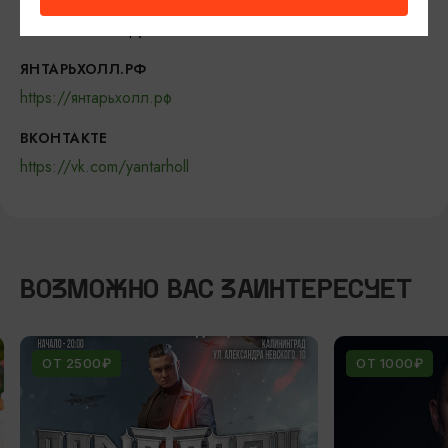
БИЛЕТЫ
2800-9000 рублей
ЯНТАРЬХОЛЛ.РФ
https://янтарьхолл.рф
ВКОНТАКТЕ
https://vk.com/yantarholl
ВОЗМОЖНО ВАС ЗАИНТЕРЕСУЕТ
ОТ 2500₽
ОТ 1000₽