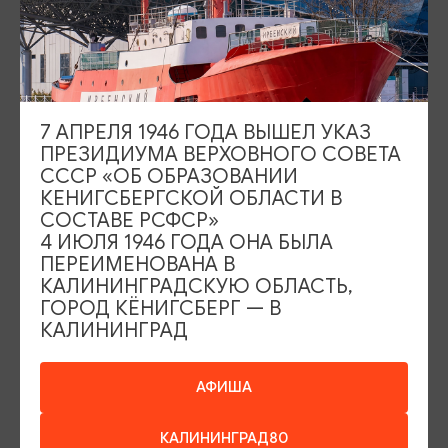
ограничена -всего 100 мест!
О билетах лучше побеспокоиться заранее .
Продолжительность: 1 час 45 минут
7 АПРЕЛЯ 1946 ГОДА ВЫШЕЛ УКАЗ
ДАТА
ПРЕЗИДИУМА ВЕРХОВНОГО СОВЕТА
19.07.2026, 19:00
СССР «ОБ ОБРАЗОВАНИИ
КЕНИГСБЕРГСКОЙ ОБЛАСТИ В
МЕСТО ПРОВЕДЕНИЯ
СОСТАВЕ РСФСР»
4 ИЮЛЯ 1946 ГОДА ОНА БЫЛА
Театр эстрады «Янтарь-холл», ул. Ленина, 11, Светлогорск
ПЕРЕИМЕНОВАНА В
Показать на карте
КАЛИНИНГРАДСКУЮ ОБЛАСТЬ,
ГОРОД КЁНИГСБЕРГ — В
ТЕЛЕФОН
КАЛИНИНГРАД
+7 (4012) 30-01-11
ВОЗРАСТНЫЕ ОГРАНИЧЕНИЯ
АФИША
6+
КАЛИНИНГРАД80