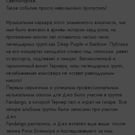
Светлогорске.
Такое событие просто невозможно пропустить!
Музыкальная карьера этого знаменитого вокалиста, чье
имя было внесено в архивы истории хард-рока, на
протяжении многих лет оставалось частью таких
легендарных групп как Deep Purple и Rainbow. Публика
на его концертах находится словно под гипнозом: ревет
от восторга, подпевает и танцует. Великолепный и
гармоничный вокал Тернера, хиты легендарных групп,
незабываемая атмосфера не оставят равнодушным
никого!
Первым серьезным и успешным профессиональным
музыкальным опытом для Джо было участие в группе
Fandango, в которой Тернер пел и играл на гитаре. Все
четыре альбома группы были записаны при участии
Джо.
Fandango распались, и Джо взлетел еще выше: после
звонка Ричи Блэкмора и последовавшего за ним