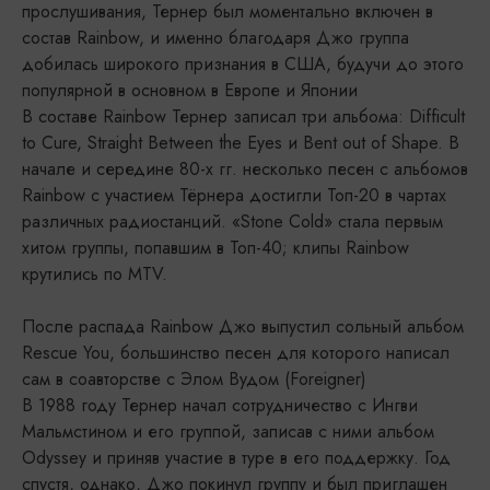
прослушивания, Тернер был моментально включен в
состав Rainbow, и именно благодаря Джо группа
добилась широкого признания в США, будучи до этого
популярной в основном в Европе и Японии
В составе Rainbow Тернер записал три альбома: Difficult
to Cure, Straight Between the Eyes и Bent out of Shape. В
начале и середине 80-х гг. несколько песен с альбомов
Rainbow с участием Тёрнера достигли Топ-20 в чартах
различных радиостанций. «Stone Cold» стала первым
хитом группы, попавшим в Топ-40; клипы Rainbow
крутились по MTV.
После распада Rainbow Джо выпустил сольный альбом
Rescue You, большинство песен для которого написал
сам в соавторстве с Элом Вудом (Foreigner)
В 1988 году Тернер начал сотрудничество с Ингви
Мальмстином и его группой, записав с ними альбом
Odyssey и приняв участие в туре в его поддержку. Год
спустя, однако, Джо покинул группу и был приглашен