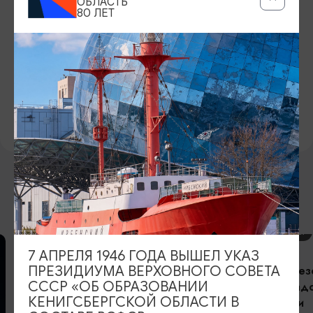
ОБЛАСТЬ
80 ЛЕТ
12+
БИЛЕТЫ
3000 рублей с человека
ВКОНТАКТЕ
https://vk.com/kafe_solenaya_vorona
ВОЗМОЖНО ВАС ЗАИНТЕРЕСУЕТ
КОНЦЕРТЫ
7 АПРЕЛЯ 1946 ГОДА ВЫШЕЛ УКАЗ
Открытие сез
ПРЕЗИДИУМА ВЕРХОВНОГО СОВЕТА
СССР «ОБ ОБРАЗОВАНИИ
Калининградс
КЕНИГСБЕРГСКОЙ ОБЛАСТИ В
филармонии