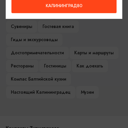
Серебряное ожерелье
Электронная виза
КАЛИНИНГРАД80
Туры и экскурсии
Афиша мероприятий
Сувениры
Гостевая книга
Гиды и экскурсоводы
Достопримечательности
Карты и маршруты
Рестораны
Гостиницы
Как доехать
Компас Балтийской кухни
Настоящий Калининградец
Музеи