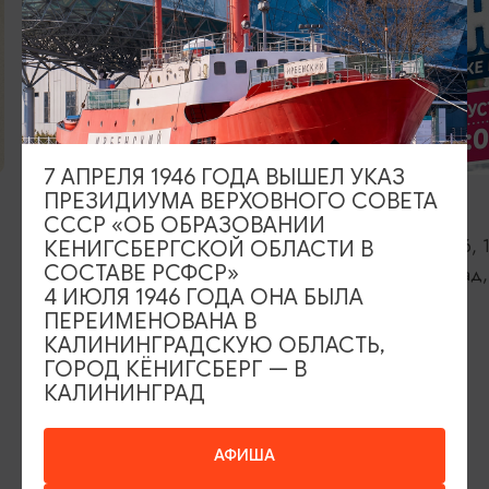
ДЕТЯМ
7 АПРЕЛЯ 1946 ГОДА ВЫШЕЛ УКАЗ
ПРЕЗИДИУМА ВЕРХОВНОГО СОВЕТА
Экскурсия в закрытую башню
ПенаФест
СССР «ОБ ОБРАЗОВАНИИ
«Врангель» от Музея янтаря
09.08.2026, 
КЕНИГСБЕРГСКОЙ ОБЛАСТИ В
14.08.2026 - 30.09.2026, 16:00 -
СОСТАВЕ РСФСР»
Калининград,
17:30
4 ИЮЛЯ 1946 ГОДА ОНА БЫЛА
ПЕРЕИМЕНОВАНА В
Калининград, Музей янтаря
КАЛИНИНГРАДСКУЮ ОБЛАСТЬ,
ГОРОД КЁНИГСБЕРГ — В
КАЛИНИНГРАД
ИЩИТЕ ТАКЖЕ НА НАШЕМ САЙТЕ
АФИША