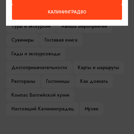
Серебряное ожерелье
Электронная виза
КАЛИНИНГРАД80
Туры и экскурсии
Афиша мероприятий
Сувениры
Гостевая книга
Гиды и экскурсоводы
Достопримечательности
Карты и маршруты
Рестораны
Гостиницы
Как доехать
Компас Балтийской кухни
Настоящий Калининградец
Музеи