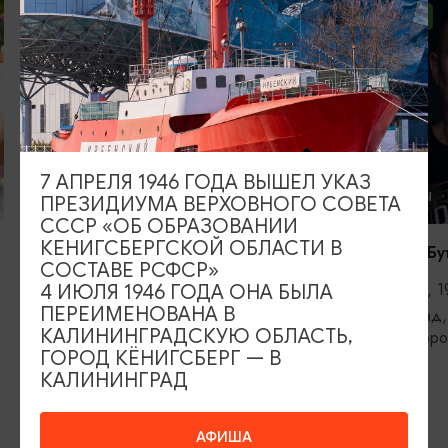
ОТ 2500₽
ОТ 1000₽
7 АПРЕЛЯ 1946 ГОДА ВЫШЕЛ УКАЗ
КОНЦЕРТЫ
КОНЦЕРТЫ
ПРЕЗИДИУМА ВЕРХОВНОГО СОВЕТА
СССР «ОБ ОБРАЗОВАНИИ
КЕНИГСБЕРГСКОЙ ОБЛАСТИ В
RADIO TAPOK
Константин Бу
СОСТАВЕ РСФСР»
04.09.2026, 20:00
11.09.2026, 1
4 ИЮЛЯ 1946 ГОДА ОНА БЫЛА
ПЕРЕИМЕНОВАНА В
Калининград, РК «Резиденция
Калининград,
КАЛИНИНГРАДСКУЮ ОБЛАСТЬ,
королей»
железнодоро
ГОРОД КЁНИГСБЕРГ — В
КАЛИНИНГРАД
ИЩИТЕ ТАКЖЕ НА НАШЕМ САЙТЕ
АФИША