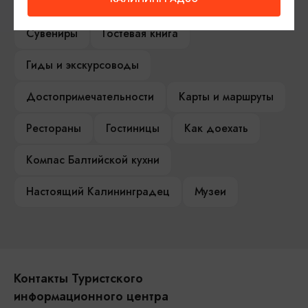
Туры и экскурсии
Афиша мероприятий
Сувениры
Гостевая книга
Гиды и экскурсоводы
Достопримечательности
Карты и маршруты
Рестораны
Гостиницы
Как доехать
Компас Балтийской кухни
Настоящий Калининградец
Музеи
Контакты Туристского
информационного центра