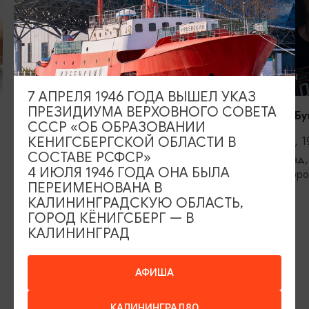
КОНЦЕРТЫ
КОНЦЕРТЫ
7 АПРЕЛЯ 1946 ГОДА ВЫШЕЛ УКАЗ
ПРЕЗИДИУМА ВЕРХОВНОГО СОВЕТА
RADIO TAPOK
Константин Бу
СССР «ОБ ОБРАЗОВАНИИ
04.09.2026, 20:00
11.09.2026, 1
КЕНИГСБЕРГСКОЙ ОБЛАСТИ В
СОСТАВЕ РСФСР»
Калининград, РК «Резиденция
Калининград,
4 ИЮЛЯ 1946 ГОДА ОНА БЫЛА
королей»
железнодоро
ПЕРЕИМЕНОВАНА В
КАЛИНИНГРАДСКУЮ ОБЛАСТЬ,
ГОРОД КЁНИГСБЕРГ — В
КАЛИНИНГРАД
ИЩИТЕ ТАКЖЕ НА НАШЕМ САЙТЕ
АФИША
Серебряное ожерелье
Электронная виза
КАЛИНИНГРАД80