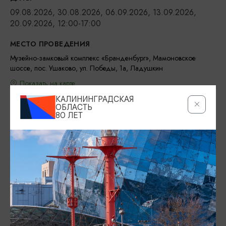
09.08.2026, 30.08.2026, 06.09.2026, 13.09.2026,
20.09.2026, 12:00-17:00
МЕСТО ПРОВЕДЕНИЯ
Музейно-замковый комплекс «Бранденбург», Мамоновское
шоссе, пос. Ушаково, ул. Победы, 1а, Ладушкин
Показать на карте
КАЛИНИНГРАДСКАЯ
ТЕЛЕФОН
ОБЛАСТЬ
80 ЛЕТ
+7 (4012) 52-50-53
ВОЗРАСТНЫЕ ОГРАНИЧЕНИЯ
0+
БИЛЕТЫ
Взрослый - 500 рублей
Детский - 300 рублей
Льготный (при наличии документов) - 300 рублей