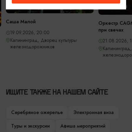
КОНЦЕРТЫ
КОНЦЕРТЫ
Саша Малой
Оркестр CAGM
при свечах
19.09.2026, 20:00
Калининград, Дворец культуры
21.08.2026, 
железнодорожников
Калининград,
железнодоро
ИЩИТЕ ТАКЖЕ НА НАШЕМ САЙТЕ
Серебряное ожерелье
Электронная виза
Туры и экскурсии
Афиша мероприятий