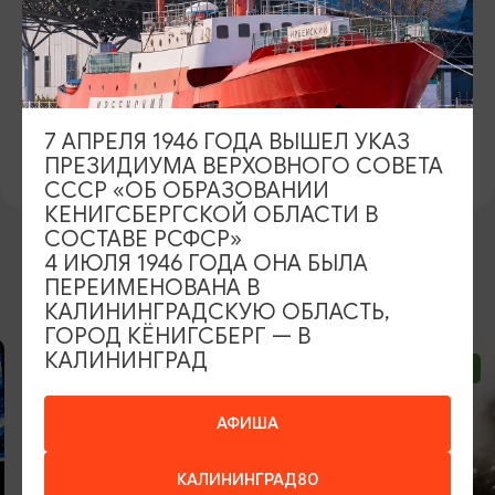
ОФИЦИАЛЬНЫЙ САЙТ
https://бранден.рф/
ВКОНТАКТЕ
7 АПРЕЛЯ 1946 ГОДА ВЫШЕЛ УКАЗ
https://vk.com/zamok_brandenburg
ПРЕЗИДИУМА ВЕРХОВНОГО СОВЕТА
СССР «ОБ ОБРАЗОВАНИИ
КЕНИГСБЕРГСКОЙ ОБЛАСТИ В
СОСТАВЕ РСФСР»
4 ИЮЛЯ 1946 ГОДА ОНА БЫЛА
ВОЗМОЖНО ВАС ЗАИНТЕРЕСУЕТ
ПЕРЕИМЕНОВАНА В
КАЛИНИНГРАДСКУЮ ОБЛАСТЬ,
ГОРОД КЁНИГСБЕРГ — В
КАЛИНИНГРАД
ОТ 1750₽
ОТ 2300₽
АФИША
КАЛИНИНГРАД80