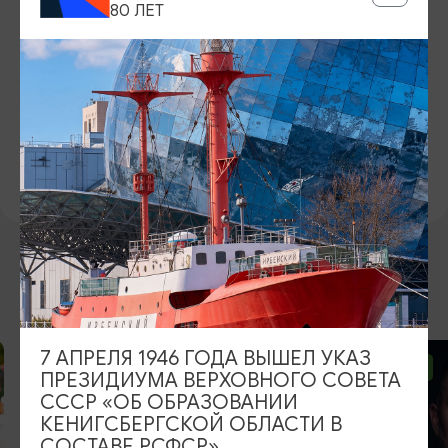
80 ЛЕТ
20.06.2026, 12:00-00:00
МЕСТО ПРОВЕДЕНИЯ
ул.Портовая, 7,
Показать на карте
Официальный сайт
ВОЗМОЖНО ВАС ЗАИНТЕРЕСУЕТ
7 АПРЕЛЯ 1946 ГОДА ВЫШЕЛ УКАЗ
ОТ 2500₽
ОТ 1000₽
ПРЕЗИДИУМА ВЕРХОВНОГО СОВЕТА
СССР «ОБ ОБРАЗОВАНИИ
КЕНИГСБЕРГСКОЙ ОБЛАСТИ В
СОСТАВЕ РСФСР»