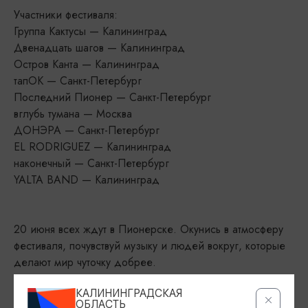
Участники фестиваля:
Группа Кактусы — Калининград
Двенадцать шагов — Калининград
Остров Канта — Калининград
тапОК — Санкт-Петербург
Последний Пионер — Санкт-Петербург
вглубь тумана — Москва
ДОНЭРА — Санкт-Петербург
EL RODRIGUEZ — Калининград
наконечный — Санкт-Петербург
YALTA BAND — Калининград
20 июня всех ждут в Пионерске. Окунись в атмосферу
фестиваля, почувствуй музыку и людей вокруг, которые
делают мир чуточку добрее.
КАЛИНИНГРАДСКАЯ
ОБЛАСТЬ
ДАТА