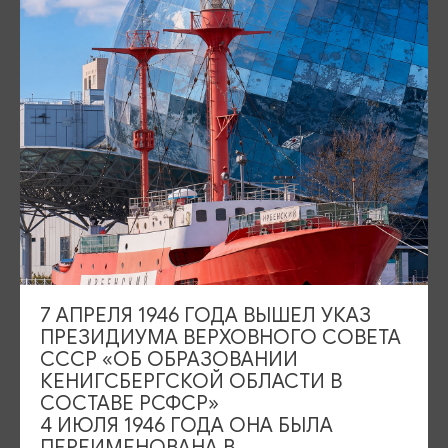
ДАТА
13.06.2026, 21:00
МЕСТО ПРОВЕДЕНИЯ
Третьяковская галерея в Калининграде, Парадная набережная,
здание 3, Калининград
Показать на карте
ТЕЛЕФОН
+7 (4012) 99-55-55
ПОЧТА
7 АПРЕЛЯ 1946 ГОДА ВЫШЕЛ УКАЗ
kaliningrad@tretyakov.ru
ПРЕЗИДИУМА ВЕРХОВНОГО СОВЕТА
СССР «ОБ ОБРАЗОВАНИИ
ВОЗРАСТНЫЕ ОГРАНИЧЕНИЯ
КЕНИГСБЕРГСКОЙ ОБЛАСТИ В
12+
СОСТАВЕ РСФСР»
4 ИЮЛЯ 1946 ГОДА ОНА БЫЛА
БИЛЕТЫ
ПЕРЕИМЕНОВАНА В