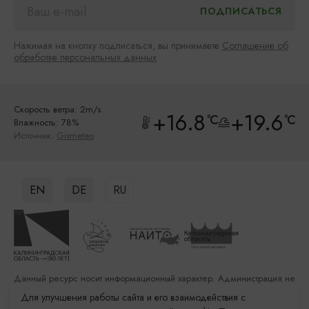
Нажимая на кнопку подписаться, вы принимаете
Соглашение об
обработке персональных данных
Скорость ветра: 2m/s
+16.8
+19.6
°C
°C
Влажность: 78%
Источник:
Gismeteo
EN
DE
RU
Данный ресурс носит информационный характер. Администрация не
несет ответственности за качество услуг, предоставленных
Для улучшения работы сайта и его взаимодействия с
сторонними организациями