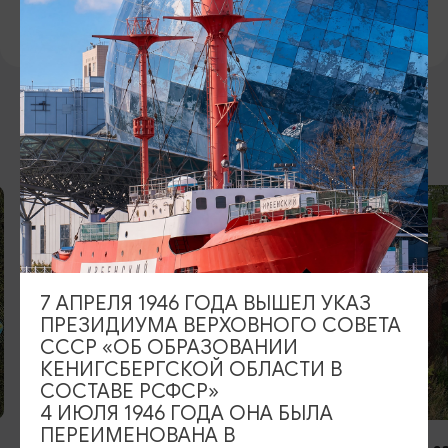
https://vk.com/yunost_park
ВОЗМОЖНО ВАС ЗАИНТЕРЕСУЕТ
ОТ 1500₽
7 АПРЕЛЯ 1946 ГОДА ВЫШЕЛ УКАЗ
ПРЕЗИДИУМА ВЕРХОВНОГО СОВЕТА
СССР «ОБ ОБРАЗОВАНИИ
КЕНИГСБЕРГСКОЙ ОБЛАСТИ В
СОСТАВЕ РСФСР»
КОНЦЕРТЫ
4 ИЮЛЯ 1946 ГОДА ОНА БЫЛА
ПЕРЕИМЕНОВАНА В