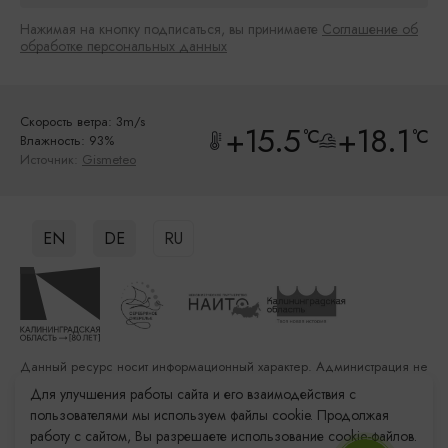
Нажимая на кнопку подписаться, вы принимаете
Соглашение об
обработке персональных данных
Скорость ветра: 3m/s
+15.5
+18.1
°C
°C
Влажность: 93%
Источник:
Gismeteo
EN
DE
RU
Данный ресурс носит информационный характер. Администрация не
несет ответственности за качество услуг, предоставленных
Для улучшения работы сайта и его взаимодействия с
сторонними организациями
пользователями мы используем файлы cookie. Продолжая
работу с сайтом, Вы разрешаете использование cookie-файлов.
Разработка сайта: «Решение»