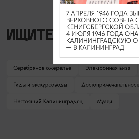
7 АПРЕЛЯ 1946 ГОДА 
ВЕРХОВНОГО СОВЕТА 
КЕНИГСБЕРГСКОЙ ОБЛ
ИЩИТЕ ТАКЖЕ НА 
4 ИЮЛЯ 1946 ГОДА ОН
КАЛИНИНГРАДСКУЮ ОБ
— В КАЛИНИНГРАД
Серебряное ожерелье
Электронная виза
Гиды и экскурсоводы
Достопримечательност
Настоящий Калининградец
Музеи