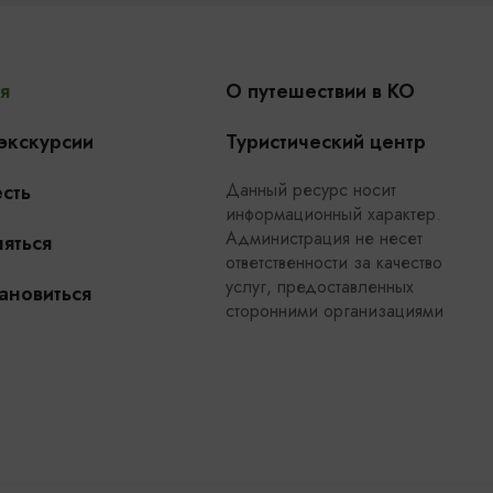
я
О путешествии в КО
 экскурсии
Туристический центр
Данный ресурс носит
сть
информационный характер.
Администрация не несет
яться
ответственности за качество
услуг, предоставленных
ановиться
сторонними организациями