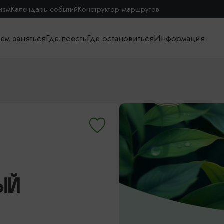
изм
Календарь событий
Конструктор маршрутов
ем заняться
Где поесть
Где остановиться
Информация
ЫЙ