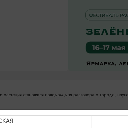
е растения становятся поводом для разговора о городе, науке
астениями и изделиями, общение и два насыщенных дня внут
СКАЯ