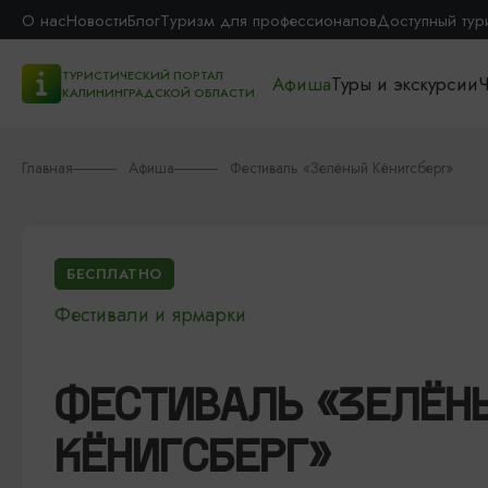
О нас
Новости
Блог
Туризм для профессионалов
Доступный тур
ТУРИСТИЧЕСКИЙ ПОРТАЛ
Афиша
Туры и экскурсии
Ч
КАЛИНИНГРАДСКОЙ ОБЛАСТИ
Главная
Афиша
Фестиваль «Зелёный Кёнигсберг»
БЕСПЛАТНО
Фестивали и ярмарки
ФЕСТИВАЛЬ «ЗЕЛЁН
КЁНИГСБЕРГ»