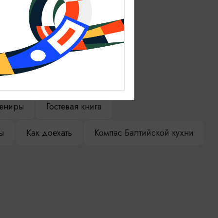
ениры
Гостевая книга
ы
Как доехать
Компас Балтийской кухни