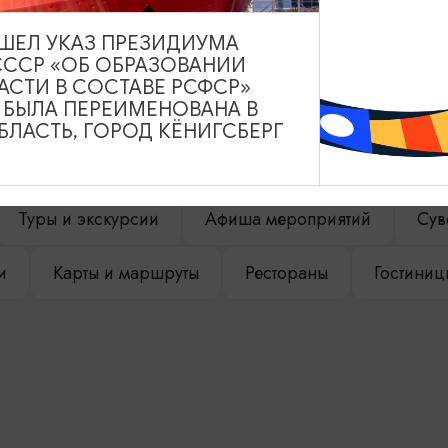
ВЫШЕЛ УКАЗ ПРЕЗИДИУМА
СССР «ОБ ОБРАЗОВАНИИ
АСТИ В СОСТАВЕ РСФСР»
НАШЕМ САЙТЕ
А БЫЛА ПЕРЕИМЕНОВАНА В
ЛАСТЬ, ГОРОД КЁНИГСБЕРГ
Туры и экскурсии
Афиша мероприятий
Сув
и
Карты и маршруты
Рестораны
Гостиниц