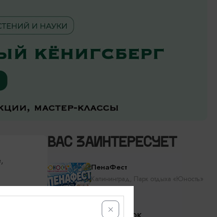
ВАС ЗАИНТЕРЕСУЕТ
,
ПенаФест
Калининград, Парк отдыха «Юность»
ри
RADIO TAPOK