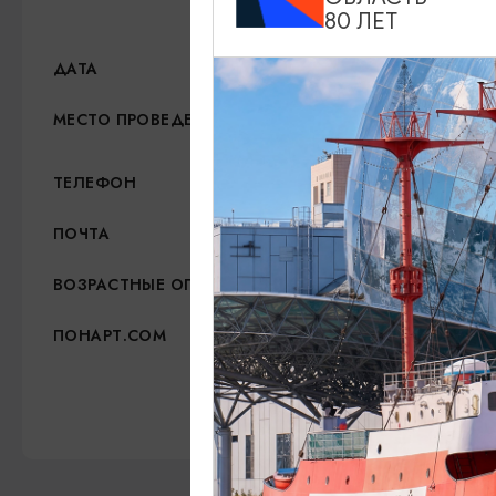
80 ЛЕТ
16.05.2026 - 17.06.2026
ДАТА
Торговый квартал «Понар
МЕСТО ПРОВЕДЕНИЯ
+7 (991) 485-02-01
ТЕЛЕФОН
info@kdc-ponarth.ru
ПОЧТА
6+
ВОЗРАСТНЫЕ ОГРАНИЧЕНИЯ
https://понарт.com/
ПОНАРТ.COM