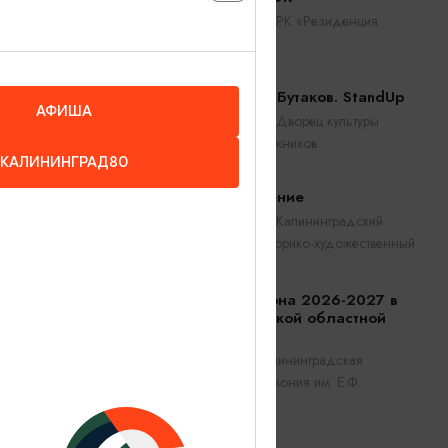
Калининград, РК «Резиденция
королей»
Константин Бутаков. StandUp
АФИША
Калининград, Дворец культуры
железнодорожников
КАЛИНИНГРАД80
Прикосновение
Калининград, Калининградский
областной историко-художественный
музей
Открытие сезона 2026-2027 в
Калининградской областной
филармонии
Калининград, Калининградская
областная филармония им. Е.Ф.
Светланова