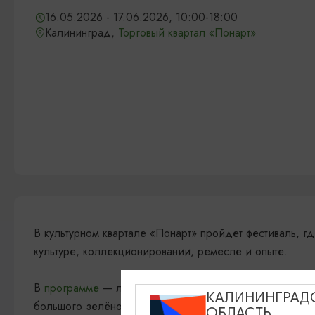
16.05.2026 - 17.06.2026, 10:00-18:00
Калининград,
Торговый квартал «Понарт»
В культурном квартале «Понарт» пройдет фестиваль, гд
культуре, коллекционировании, ремесле и опыте.
В
программе
— лекции, мастер-классы, участники с р
КАЛИНИНГРАД
большого зелёного пространства
ОБЛАСТЬ