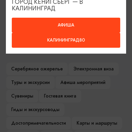
ГОРОД КЁНИГСБЕРГ — В
КАЛИНИНГРАД
АФИША
КАЛИНИНГРАД80
ИЩИТЕ ТАКЖЕ НА НАШЕМ САЙТЕ
Серебряное ожерелье
Электронная виза
Туры и экскурсии
Афиша мероприятий
Сувениры
Гостевая книга
Гиды и экскурсоводы
Достопримечательности
Карты и маршруты