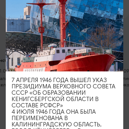
0+
ВОЗМОЖНО ВАС ЗАИНТЕРЕСУЕТ
ВЫСТАВКИ
КОНЦЕРТЫ
Прикосновение
Открытие сез
Калининград
06.08.2026 - 05.09.2026
филармонии
Калининград, Калининградский
7 АПРЕЛЯ 1946 ГОДА ВЫШЕЛ УКАЗ
06.09.2026,
областной историко-художественный
ПРЕЗИДИУМА ВЕРХОВНОГО СОВЕТА
музей
Калининград
СССР «ОБ ОБРАЗОВАНИИ
областная фи
КЕНИГСБЕРГСКОЙ ОБЛАСТИ В
Светланова
СОСТАВЕ РСФСР»
4 ИЮЛЯ 1946 ГОДА ОНА БЫЛА
ПЕРЕИМЕНОВАНА В
КАЛИНИНГРАДСКУЮ ОБЛАСТЬ,