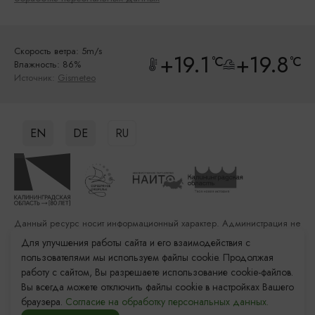
Скорость ветра: 5m/s
+19.1
+19.8
°C
°C
Влажность: 86%
Источник:
Gismeteo
EN
DE
RU
Данный ресурс носит информационный характер. Администрация не
несет ответственности за качество услуг, предоставленных
Для улучшения работы сайта и его взаимодействия с
сторонними организациями
пользователями мы используем файлы cookie. Продолжая
работу с сайтом, Вы разрешаете использование cookie-файлов.
Разработка сайта: «Решение»
Вы всегда можете отключить файлы cookie в настройках Вашего
Продвижение сайта: Remarka Agency
браузера.
Согласие на обработку персональных данных.
© 2011–2026 «Туристский информационный центр