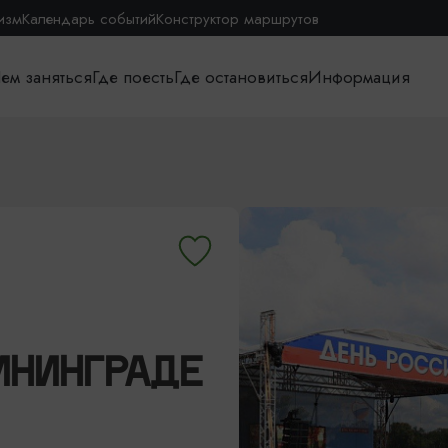
изм
Календарь событий
Конструктор маршрутов
ем заняться
Где поесть
Где остановиться
Информация
ИНИНГРАДЕ