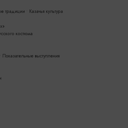
 традиции • Казачья культура
их»
усского костюма
• Показательные выступления
и