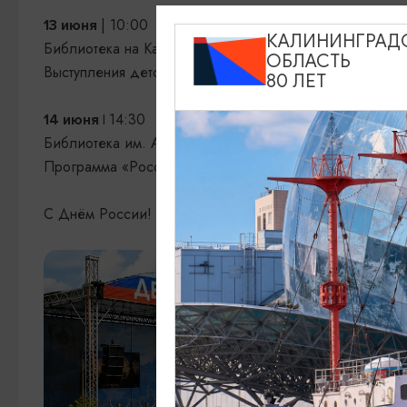
| 10:00
13 июня
КАЛИНИНГРАД
Библиотека на Карамзина
ОБЛАСТЬ
Выступления детских коллективов «Хамелеошки и КО» 
80 ЛЕТ
14:30
14 июня |
Библиотека им. А.П. Чехова
Программа «Россия в сердце, песня в душе»
С Днём России! Вместе сохраняем традиции, гордимс