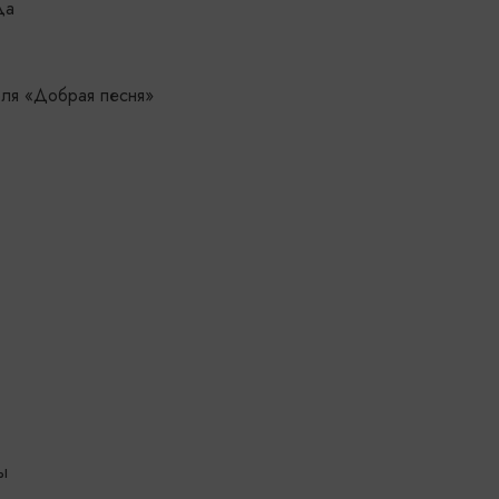
да
бля «Добрая песня»
ы