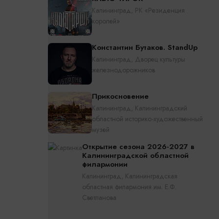
Калининград, РК «Резиденция
королей»
Константин Бутаков. StandUp
Калининград, Дворец культуры
железнодорожников
Прикосновение
Калининград, Калининградский
областной историко-художественный
музей
Открытие сезона 2026-2027 в
Калининградской областной
филармонии
Калининград, Калининградская
областная филармония им. Е.Ф.
Светланова