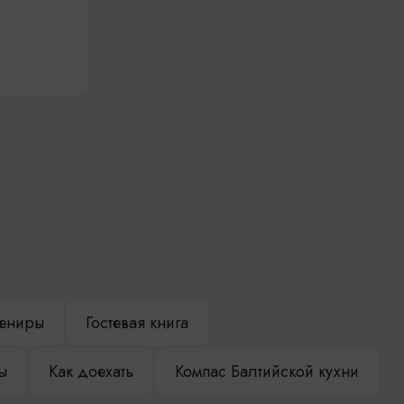
ениры
Гостевая книга
ы
Как доехать
Компас Балтийской кухни