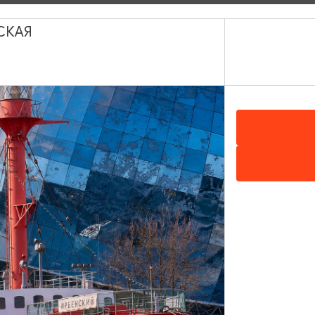
СКАЯ
и «База чудес»
я историей и создаём будущее нашей страны.