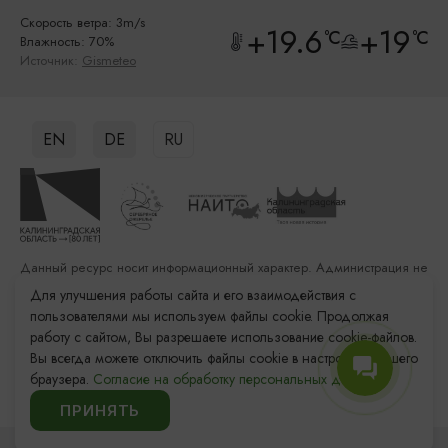
Скорость ветра: 3m/s
+19.6
+19
°C
°C
Влажность: 70%
Источник:
Gismeteo
EN
DE
RU
Данный ресурс носит информационный характер. Администрация не
несет ответственности за качество услуг, предоставленных
Для улучшения работы сайта и его взаимодействия с
сторонними организациями
пользователями мы используем файлы cookie. Продолжая
работу с сайтом, Вы разрешаете использование cookie-файлов.
Разработка сайта: «Решение»
Вы всегда можете отключить файлы cookie в настройках Вашего
Продвижение сайта: Remarka Agency
браузера.
Согласие на обработку персональных данных.
© 2011–2026 «Туристский информационный центр
Калининградской области»
ПРИНЯТЬ