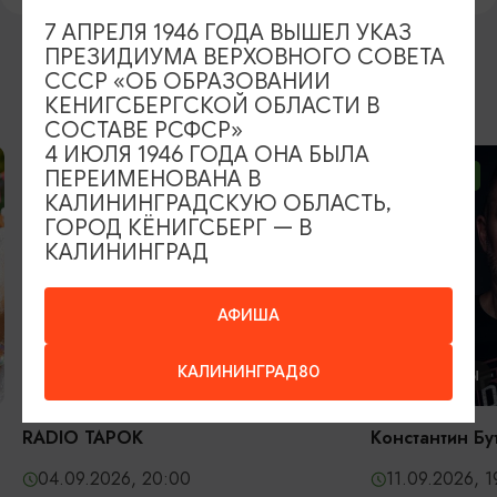
7 АПРЕЛЯ 1946 ГОДА ВЫШЕЛ УКАЗ
ПРЕЗИДИУМА ВЕРХОВНОГО СОВЕТА
СССР «ОБ ОБРАЗОВАНИИ
ВОЗМОЖНО ВАС ЗАИНТЕРЕСУЕТ
КЕНИГСБЕРГСКОЙ ОБЛАСТИ В
СОСТАВЕ РСФСР»
4 ИЮЛЯ 1946 ГОДА ОНА БЫЛА
ПЕРЕИМЕНОВАНА В
ОТ 2500₽
ОТ 1000₽
КАЛИНИНГРАДСКУЮ ОБЛАСТЬ,
ГОРОД КЁНИГСБЕРГ — В
КАЛИНИНГРАД
АФИША
КАЛИНИНГРАД80
КОНЦЕРТЫ
КОНЦЕРТЫ
RADIO TAPOK
Константин Бу
04.09.2026, 20:00
11.09.2026, 1