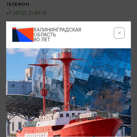
ТЕЛЕФОН
+7 (4012) 21-89-14
ПОЧТА
КАЛИНИНГРАДСКАЯ
info@kldzoo.ru
ОБЛАСТЬ
80 ЛЕТ
ВОЗРАСТНЫЕ ОГРАНИЧЕНИЯ
6+
БИЛЕТЫ
500 руб./чел. + входной билет (взрослый – 600
руб., льготный – 300 руб., детский – 300 руб.)
ОФИЦИАЛЬНЫЙ САЙТ
https://kldzoo.ru/
ВКОНТАКТЕ
https://vk.com/kldzoo