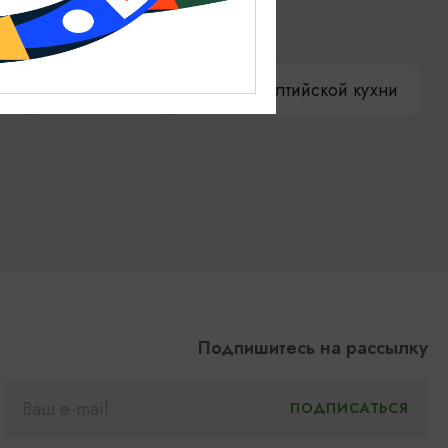
ениры
Гостевая книга
ы
Как доехать
Компас Балтийской кухни
Подпишитесь на рассылку