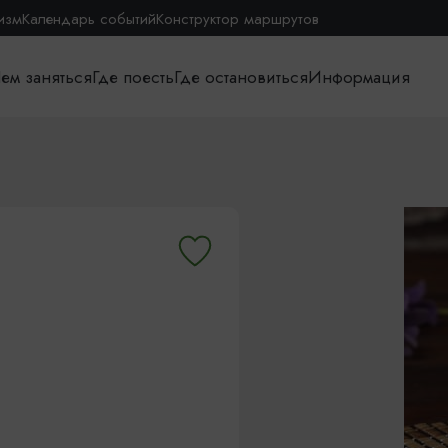
изм
Календарь событий
Конструктор маршрутов
ем заняться
Где поесть
Где остановиться
Информация