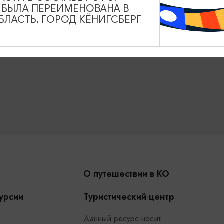
А БЫЛА ПЕРЕИМЕНОВАНА В
Туры и экскурсии
Афиша мероприятий
Сув
ЛАСТЬ, ГОРОД КЁНИГСБЕРГ
и
Карты и маршруты
Рестораны
Гостиниц
О путешествии в КО
урсии
Туристический центр
Данный ресурс носит