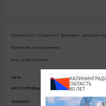
Круглый стол: «Сударь кот». Выступает с докладом с
Количество мест ограничено.
Вход по регистрации.
03.07.2026, 10:00
ДАТА
КАЛИНИНГРАД
ОБЛАСТЬ
Мурариум, ул. Саратовск
МЕСТО ПРОВЕДЕНИЯ
80 ЛЕТ
+7 (952) 056-09-92; +7 
ТЕЛЕФОН