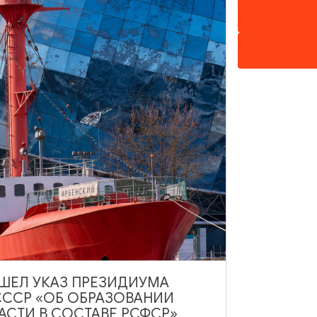
НАШЕМ САЙТЕ
ВЫШЕЛ УКАЗ ПРЕЗИДИУМА
СССР «ОБ ОБРАЗОВАНИИ
АСТИ В СОСТАВЕ РСФСР»