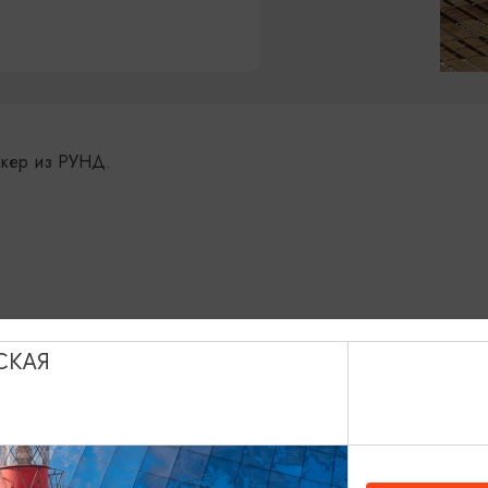
пикер из РУНД.
СКАЯ
ая, 2а, Зеленоградск
Показать на карте
(40150) 3-10-20