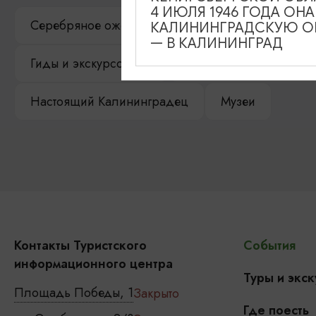
4 ИЮЛЯ 1946 ГОДА ОН
Серебряное ожерелье
Электронная виза
КАЛИНИНГРАДСКУЮ ОБ
— В КАЛИНИНГРАД
Гиды и экскурсоводы
Достопримечательност
Настоящий Калининградец
Музеи
Контакты Туристского
События
информационного центра
Туры и экск
Площадь Победы, 1
Закрыто
Где поесть