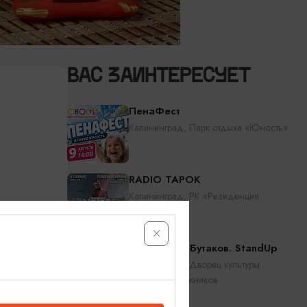
ВАС ЗАИНТЕРЕСУЕТ
ПенаФест
Калининград, Парк отдыха «Юность»
RADIO TAPOK
Калининград, РК «Резиденция
королей»
Константин Бутаков. StandUp
Калининград, Дворец культуры
железнодорожников