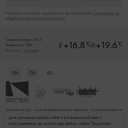
Нажимая на кнопку подписаться, вы принимаете
Соглашение об
обработке персональных данных
Скорость ветра: 2m/s
+16.8
+19.6
°C
°C
Влажность: 78%
Источник:
Gismeteo
EN
DE
RU
Данный ресурс носит информационный характер. Администрация не
несет ответственности за качество услуг, предоставленных
Для улучшения работы сайта и его взаимодействия с
сторонними организациями
пользователями мы используем файлы cookie. Продолжая