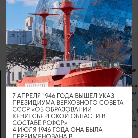
16+
Официальный сайт
ВОЗМОЖНО ВАС ЗАИНТЕРЕСУЕТ
КОНЦЕРТЫ
Открытие сез
Калининградс
7 АПРЕЛЯ 1946 ГОДА ВЫШЕЛ УКАЗ
филармонии
ПРЕЗИДИУМА ВЕРХОВНОГО СОВЕТА
СССР «ОБ ОБРАЗОВАНИИ
06.09.2026, 
КЕНИГСБЕРГСКОЙ ОБЛАСТИ В
Калининград,
СОСТАВЕ РСФСР»
областная фи
4 ИЮЛЯ 1946 ГОДА ОНА БЫЛА
Светланова
ВЫСТАВКИ
ПЕРЕИМЕНОВАНА В