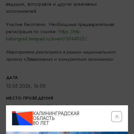
ведущих, фотографов и других креативных
исполнителей.
Участие бесплатно. Необходима предварительная
регистрация по ссылке:
https://mb-
kaliningrad.timepad.ru/event/3944835/
.
Мероприятие реализуется в рамках национального
проекта «Эффективная и конкурентная экономика».
ДАТА
13.05.2026, 16:00
МЕСТО ПРОВЕДЕНИЯ
Советский пр-т, д. 1 (КГТУ, 2 этаж),
КАЛИНИНГРАДСКАЯ
Показать на карте
ОБЛАСТЬ
80 ЛЕТ
ВОЗРАСТНЫЕ ОГРАНИЧЕНИЯ