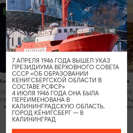
КОНЦ
Открыти
Калинин
филарм
06.09.
Калини
област
7 АПРЕЛЯ 1946 ГОДА ВЫШЕЛ УКАЗ
Светла
ВЫСТАВКИ
ПРЕЗИДИУМА ВЕРХОВНОГО СОВЕТА
СССР «ОБ ОБРАЗОВАНИИ
КЕНИГСБЕРГСКОЙ ОБЛАСТИ В
Прикосновение
СОСТАВЕ РСФСР»
06.08.2026 - 05.09.2026
4 ИЮЛЯ 1946 ГОДА ОНА БЫЛА
ПЕРЕИМЕНОВАНА В
Калининград, Калининградский
КАЛИНИНГРАДСКУЮ ОБЛАСТЬ,
областной историко-художественный
ГОРОД КЁНИГСБЕРГ — В
музей
КАЛИНИНГРАД