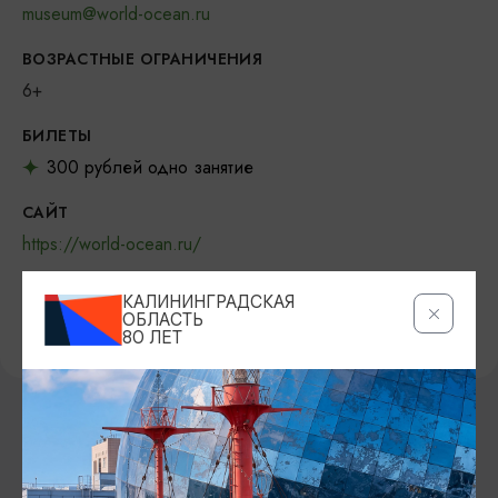
museum@world-ocean.ru
ВОЗРАСТНЫЕ ОГРАНИЧЕНИЯ
6+
БИЛЕТЫ
300 рублей одно занятие
САЙТ
https://world-ocean.ru/
ВКОНТАКТЕ
КАЛИНИНГРАДСКАЯ
https://vk.com/mwocean
ОБЛАСТЬ
80 ЛЕТ
ВОЗМОЖНО ВАС ЗАИНТЕРЕСУЕТ