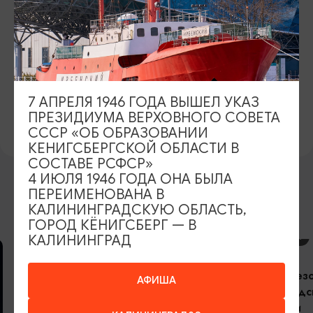
БИЛЕТЫ
350 руб.
Дети до 7 лет - бесплатно.
7 АПРЕЛЯ 1946 ГОДА ВЫШЕЛ УКАЗ
ОФИЦИАЛЬНЫЙ САЙТ
ПРЕЗИДИУМА ВЕРХОВНОГО СОВЕТА
Официальный сайт
СССР «ОБ ОБРАЗОВАНИИ
КЕНИГСБЕРГСКОЙ ОБЛАСТИ В
СОСТАВЕ РСФСР»
4 ИЮЛЯ 1946 ГОДА ОНА БЫЛА
ПЕРЕИМЕНОВАНА В
ВОЗМОЖНО ВАС ЗАИНТЕРЕСУЕТ
КАЛИНИНГРАДСКУЮ ОБЛАСТЬ,
ГОРОД КЁНИГСБЕРГ — В
КОНЦЕРТЫ
КАЛИНИНГРАД
Открытие сез
АФИША
Калининградс
филармонии