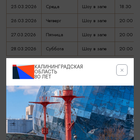
25.03.2026
Среда
Шоу в зале
18.30
26.03.2026
Четверг
Шоу в зале
20.00
27.03.2026
Пятница
Шоу в зале
20.00
28.03.2026
Суббота
Шоу в зале
20.00
КАЛИНИНГРАДСКАЯ
ОБЛАСТЬ
80 ЛЕТ
ДАТА
04.03.2026 - 28.03.2026
МЕСТО ПРОВЕДЕНИЯ
Пос. Орловка, пер. Центральный, 7,
Показать на карте
ВОЗРАСТНЫЕ ОГРАНИЧЕНИЯ
12+