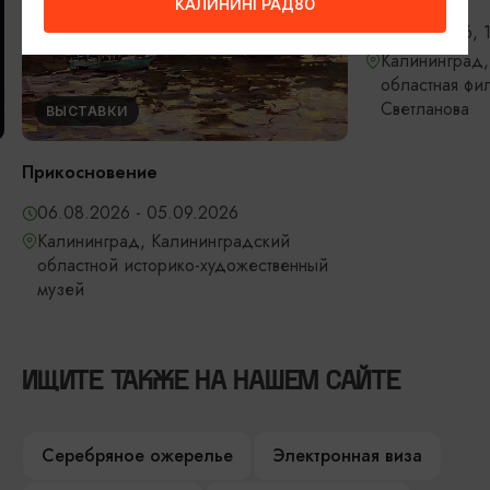
КАЛИНИНГРАД80
06.09.2026, 
Калининград,
областная фи
Светланова
ВЫСТАВКИ
Прикосновение
06.08.2026 - 05.09.2026
Калининград, Калининградский
областной историко-художественный
музей
ИЩИТЕ ТАКЖЕ НА НАШЕМ САЙТЕ
Серебряное ожерелье
Электронная виза