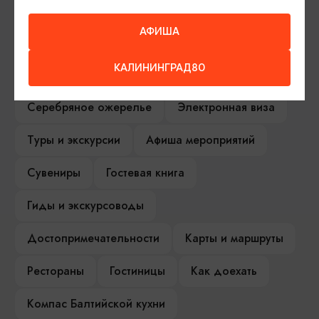
АФИША
ИЩИТЕ ТАКЖЕ НА НАШЕМ САЙТЕ
КАЛИНИНГРАД80
Серебряное ожерелье
Электронная виза
Туры и экскурсии
Афиша мероприятий
Сувениры
Гостевая книга
Гиды и экскурсоводы
Достопримечательности
Карты и маршруты
Рестораны
Гостиницы
Как доехать
Компас Балтийской кухни