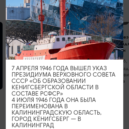
ВОЗМОЖНО ВАС ЗАИНТЕРЕСУЕТ
КОНЦЕРТЫ
Открытие сез
Калининградс
филармонии
06.09.2026, 
7 АПРЕЛЯ 1946 ГОДА ВЫШЕЛ УКАЗ
Калининград,
ПРЕЗИДИУМА ВЕРХОВНОГО СОВЕТА
областная фи
СССР «ОБ ОБРАЗОВАНИИ
Светланова
ВЫСТАВКИ
КЕНИГСБЕРГСКОЙ ОБЛАСТИ В
СОСТАВЕ РСФСР»
Прикосновение
4 ИЮЛЯ 1946 ГОДА ОНА БЫЛА
ПЕРЕИМЕНОВАНА В
06.08.2026 - 05.09.2026
КАЛИНИНГРАДСКУЮ ОБЛАСТЬ,
Калининград, Калининградский
ГОРОД КЁНИГСБЕРГ — В
областной историко-художественный
КАЛИНИНГРАД
музей