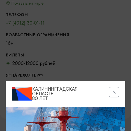
Показать на карте
ТЕЛЕФОН
+7 (4012) 30-01-11
ВОЗРАСТНЫЕ ОГРАНИЧЕНИЯ
16+
БИЛЕТЫ
2000-12000 рублей
ЯНТАРЬХОЛЛ.РФ
https://янтарьхолл.рф
КАЛИНИНГРАДСКАЯ
ОБЛАСТЬ
ВКОНТАКТЕ
80 ЛЕТ
https://vk.com/yantarholl