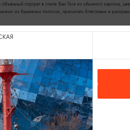
объёмный портрет в стиле Ван Гога из обычного картона, цве
мазки» из бумажных полосок, присыпать блёстками и раскраши
СКАЯ
ми, мять бумагу и клеить как захочется.
 же картона).
весёлым другом, который тоже любил яркие цвета
 двух искусствоведов, где искусство превращается в игру, а 
чество. Каждый мастер-класс привязан к конкретному художн
минается.