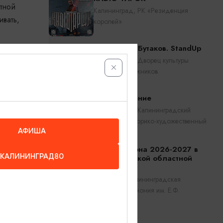
тной
Калининград, РК «Резиденция
вать,
королей»
Константин Бутаков. StandUp
Калининград, Дворец культуры
железнодорожников
Прикосновение
Калининград, Калининградский
областной историко-художественный
дети
АФИША
музей
ику или
Открытие сезона 2026-2027 в
КАЛИНИНГРАД80
Калининградской областной
филармонии
Калининград, Калининградская
областная филармония им. Е.Ф.
Светланова