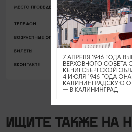
Арт-пространство «Янтарь
МЕСТО ПРОВЕДЕНИЯ
+7 (4012) 300-111
ТЕЛЕФОН
6+
ВОЗРАСТНЫЕ ОГРАНИЧЕНИЯ
2000 рублей
БИЛЕТЫ
7 АПРЕЛЯ 1946 ГОДА 
ВЕРХОВНОГО СОВЕТА 
https://vk.com/artpro_yant
ВКОНТАКТЕ
КЕНИГСБЕРГСКОЙ ОБЛ
4 ИЮЛЯ 1946 ГОДА ОН
КАЛИНИНГРАДСКУЮ ОБ
— В КАЛИНИНГРАД
ИЩИТЕ ТАКЖЕ НА 