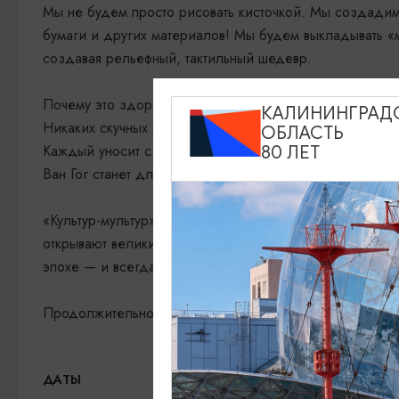
Мы не будем просто рисовать кисточкой. Мы создадим 
бумаги и других материалов! Мы будем выкладывать «
создавая рельефный, тактильный шедевр.
Почему это здорово:
КАЛИНИНГРАД
Никаких скучных правил – можно наносить краску пальца
ОБЛАСТЬ
Каждый уносит с собой готовую работу в рамке (из того
80 ЛЕТ
Ван Гог станет для ребёнка не дядей из учебника, а 
«Культур-мультур» — это культурно-исторический проект
открывают великих художников через собственное твор
эпохе — и всегда есть маленький секрет, который запо
Продолжительность 90 мин.
13.08.2026, 15:00
ДАТЫ