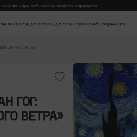
изм
Календарь событий
Конструктор маршрутов
ем заняться
Где поесть
Где остановиться
Информация
ая цветного ветра»
Н ГОГ:
ГО ВЕТРА»