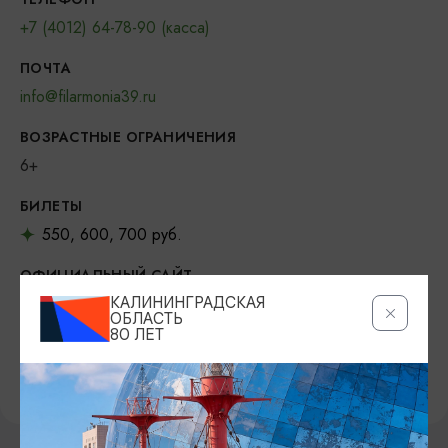
+7 (4012) 64-78-90 (касса)
ПОЧТА
info@filarmonia39.ru
ВОЗРАСТНЫЕ ОГРАНИЧЕНИЯ
6+
БИЛЕТЫ
550, 600, 700 руб.
ОФИЦИАЛЬНЫЙ САЙТ
https://filarmonia39.ru/
КАЛИНИНГРАДСКАЯ
ОБЛАСТЬ
80 ЛЕТ
ВКОНТАКТЕ
https://vk.com/filarmonia39