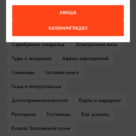
АФИША
ИЩИТЕ ТАКЖЕ НА НАШЕМ САЙТЕ
КАЛИНИНГРАД80
Серебряное ожерелье
Электронная виза
Туры и экскурсии
Афиша мероприятий
Сувениры
Гостевая книга
Гиды и экскурсоводы
Достопримечательности
Карты и маршруты
Рестораны
Гостиницы
Как доехать
Компас Балтийской кухни