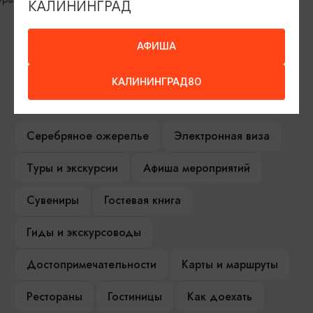
КАЛИНИНГРАД
областной историко-художественный
музей
АФИША
КАЛИНИНГРАД80
ИЩИТЕ ТАКЖЕ НА НАШЕМ САЙТЕ
Серебряное ожерелье
Электронная виза
Туры и экскурсии
Афиша мероприятий
Сувениры
Гостевая книга
Гиды и экскурсоводы
Достопримечательности
Карты и маршруты
Рестораны
Гостиницы
Как доехать