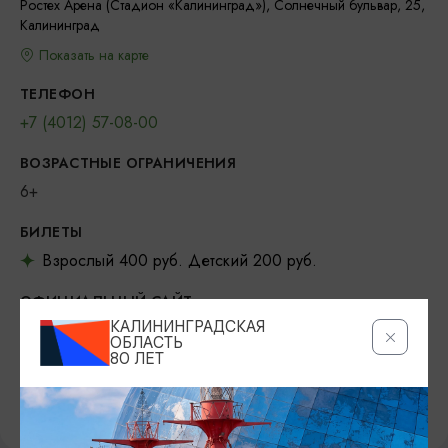
Ростех Арена (Стадион «Калининград»), Солнечный бульвар, 25,
Калининград
Показать на карте
ТЕЛЕФОН
+7 (4012) 57-08-00
ВОЗРАСТНЫЕ ОГРАНИЧЕНИЯ
6+
БИЛЕТЫ
Взрослый 400 руб. Детский 200 руб.
ОФИЦИАЛЬНЫЙ САЙТ
КАЛИНИНГРАДСКАЯ
https://www.rostec-arena.ru/
ОБЛАСТЬ
80 ЛЕТ
ВКОНТАКТЕ
https://vk.com/rostec_arena