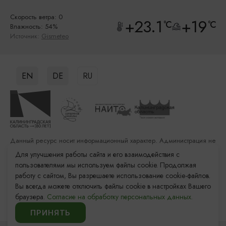
Скорость ветра: 0
+23.1
+19
°C
°C
Влажность: 54%
Источник:
Gismeteo
EN
DE
RU
Данный ресурс носит информационный характер. Администрация не
несет ответственности за качество услуг, предоставленных
Для улучшения работы сайта и его взаимодействия с
сторонними организациями
пользователями мы используем файлы cookie. Продолжая
работу с сайтом, Вы разрешаете использование cookie-файлов.
Разработка сайта: «Решение»
Вы всегда можете отключить файлы cookie в настройках Вашего
Продвижение сайта: Remarka Agency
браузера.
Согласие на обработку персональных данных.
© 2011–2026 «Туристский информационный центр
Калининградской области»
ПРИНЯТЬ