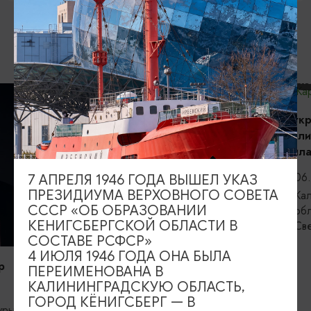
ВОЗМОЖНО ВАС ЗАИНТЕРЕСУЕТ
КОНЦЕРТЫ
Открытие сез
Калининградс
филармонии
06.09.2026, 
7 АПРЕЛЯ 1946 ГОДА ВЫШЕЛ УКАЗ
ПРЕЗИДИУМА ВЕРХОВНОГО СОВЕТА
Калининград,
СССР «ОБ ОБРАЗОВАНИИ
областная фи
КЕНИГСБЕРГСКОЙ ОБЛАСТИ В
Светланова
ВЫСТАВКИ
СОСТАВЕ РСФСР»
4 ИЮЛЯ 1946 ГОДА ОНА БЫЛА
Прикосновение
ПЕРЕИМЕНОВАНА В
КАЛИНИНГРАДСКУЮ ОБЛАСТЬ,
06.08.2026 - 05.09.2026
ГОРОД КЁНИГСБЕРГ — В
Калининград, Калининградский