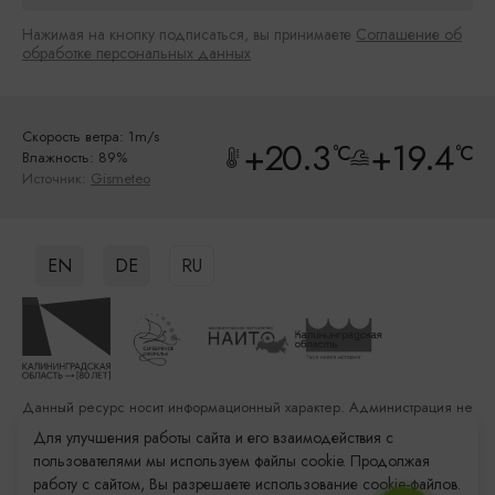
Нажимая на кнопку подписаться, вы принимаете
Соглашение об
обработке персональных данных
Скорость ветра: 1m/s
+20.3
+19.4
°C
°C
Влажность: 89%
Источник:
Gismeteo
EN
DE
RU
Данный ресурс носит информационный характер. Администрация не
несет ответственности за качество услуг, предоставленных
Для улучшения работы сайта и его взаимодействия с
сторонними организациями
пользователями мы используем файлы cookie. Продолжая
работу с сайтом, Вы разрешаете использование cookie-файлов.
Разработка сайта: «Решение»