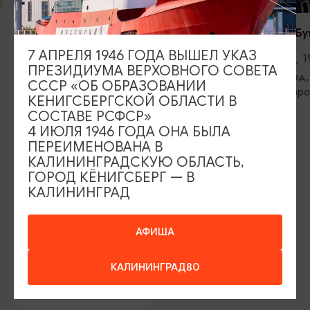
RADIO TAPOK
Константин Бу
7 АПРЕЛЯ 1946 ГОДА ВЫШЕЛ УКАЗ
04.09.2026, 20:00
11.09.2026, 1
ПРЕЗИДИУМА ВЕРХОВНОГО СОВЕТА
Калининград, РК «Резиденция
Калининград,
СССР «ОБ ОБРАЗОВАНИИ
королей»
железнодоро
КЕНИГСБЕРГСКОЙ ОБЛАСТИ В
СОСТАВЕ РСФСР»
4 ИЮЛЯ 1946 ГОДА ОНА БЫЛА
ПЕРЕИМЕНОВАНА В
ИЩИТЕ ТАКЖЕ НА НАШЕМ САЙТЕ
КАЛИНИНГРАДСКУЮ ОБЛАСТЬ,
ГОРОД КЁНИГСБЕРГ — В
КАЛИНИНГРАД
Серебряное ожерелье
Электронная виза
Туры и экскурсии
Афиша мероприятий
АФИША
Сувениры
Гостевая книга
КАЛИНИНГРАД80
Гиды и экскурсоводы