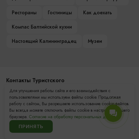
Рестораны
Гостиницы
Как доехать
Компас Балтийской кухни
Настоящий Калининградец
Музеи
Контакты Туристского
информационного центра
Для улучшения работы сайта и его взаимодействия с
пользователями мы используем файлы cookie. Продолжая
+7 (4012) 555-200
работу с сайтом, Вы разрешаете использование cookie-файлов.
Вы всегда можете отключить файлы cookie в настройках Вашего
8 (800) 200-55-39
браузера.
Согласие на обработку персональных данных.
info@visit-kaliningrad.ru
ПРИНЯТЬ