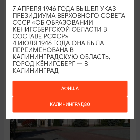
7 АПРЕЛЯ 1946 ГОДА ВЫШЕЛ УКАЗ
Семейный клуб выходного дня в
ПРЕЗИДИУМА ВЕРХОВНОГО СОВЕТА
Морском выставочном центре
СССР «ОБ ОБРАЗОВАНИИ
КЕНИГСБЕРГСКОЙ ОБЛАСТИ В
19.07.2026 - 30.08.2026, СБ 12:00, 13:00
СОСТАВЕ РСФСР»
Светлогорск, Морской выставочный центр г.
4 ИЮЛЯ 1946 ГОДА ОНА БЫЛА
Светлогорск
ПЕРЕИМЕНОВАНА В
КАЛИНИНГРАДСКУЮ ОБЛАСТЬ,
ГОРОД КЁНИГСБЕРГ — В
КАЛИНИНГРАД
АФИША
КАЛИНИНГРАД80