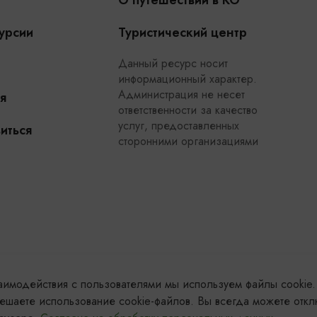
О путешествии в КО
урсии
Туристический центр
Данный ресурс носит
информационный характер.
Администрация не несет
я
ответственности за качество
услуг, предоставленных
иться
сторонними организациями
заимодействия с пользователями мы используем файлы cookie.
ешаете использование cookie-файлов. Вы всегда можете откл