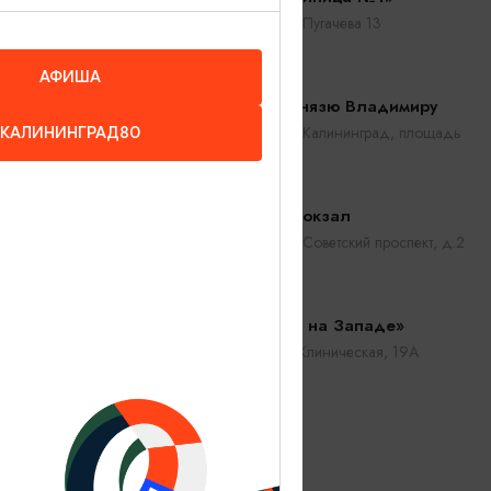
Калининград, Пугачева 13
АФИША
Памятник Князю Владимиру
Калининград, Калининград, площадь
КАЛИНИНГРАД80
Победы
Северный вокзал
Калининград, Советский проспект, д.2
Музей «Восток на Западе»
Калининград, ул.Клиническая, 19А