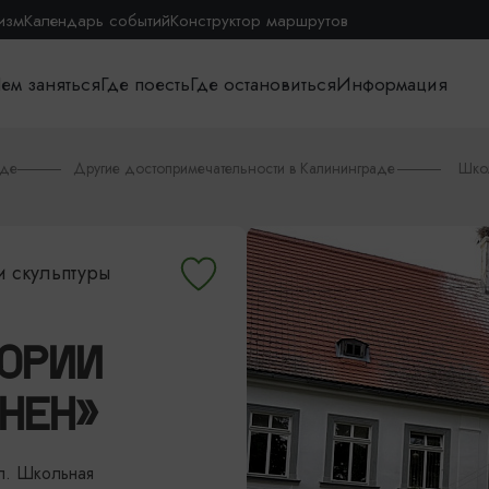
изм
Календарь событий
Конструктор маршрутов
ем заняться
Где поесть
Где остановиться
Информация
аде
Другие достопримечательности в Калининграде
Школ
и скульптуры
ТОРИИ
НЕН»
ул. Школьная