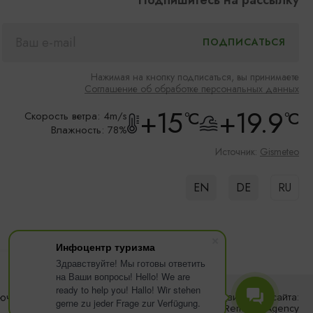
Подпишитесь на рассылку
Нажимая на кнопку подписаться, вы принимаете
Соглашение об обработке персональных данных
+15
+19.9
°C
°C
Скорость ветра: 4m/s
Влажность: 78%
Источник:
Gismeteo
EN
DE
RU
Инфоцентр туризма
Здравствуйте! Мы готовы ответить
на Ваши вопросы! Hello! We are
ready to help you! Hallo! Wir stehen
ючить
ПРИНЯТЬ
Разработка сайта:
Продвижение сайта:
gerne zu jeder Frage zur Verfügung.
«Решение»
Remarka Agency