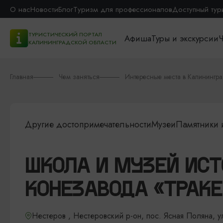
О нас
Новости
Блог
Туризм для профессионалов
Доступный тур
ТУРИСТИЧЕСКИЙ ПОРТАЛ
Афиша
Туры и экскурсии
Ч
КАЛИНИНГРАДСКОЙ ОБЛАСТИ
Главная
Чем заняться
Интересные места в Калинингр
Другие достопримечательности
Музеи
Памятники 
ШКОЛА И МУЗЕЙ ИС
КОНЕЗАВОДА «ТРАКЕ
Нестеров , Нестеровский р-он, пос. Ясная Поляна, 