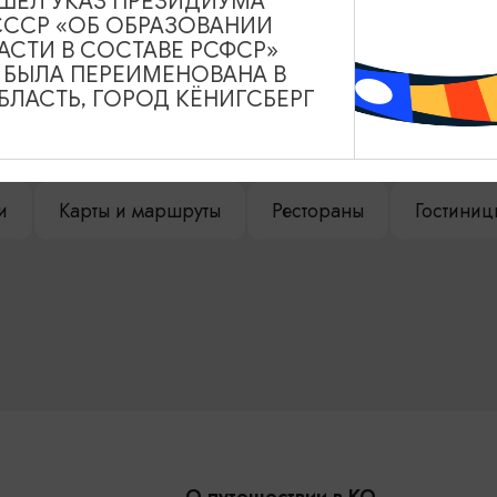
ВЫШЕЛ УКАЗ ПРЕЗИДИУМА
НАШЕМ САЙТЕ
СССР «ОБ ОБРАЗОВАНИИ
АСТИ В СОСТАВЕ РСФСР»
А БЫЛА ПЕРЕИМЕНОВАНА В
ЛАСТЬ, ГОРОД КЁНИГСБЕРГ
Туры и экскурсии
Афиша мероприятий
Сув
и
Карты и маршруты
Рестораны
Гостиниц