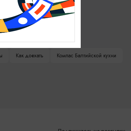
ениры
Гостевая книга
ы
Как доехать
Компас Балтийской кухни