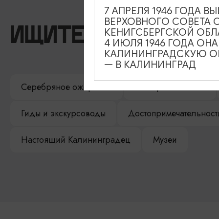
7 АПРЕЛЯ 1946 ГОДА 
ВЕРХОВНОГО СОВЕТА 
ИЩИТЕ ТАКЖЕ НА 
КЕНИГСБЕРГСКОЙ ОБЛ
4 ИЮЛЯ 1946 ГОДА ОН
КАЛИНИНГРАДСКУЮ ОБ
— В КАЛИНИНГРАД
Серебряное ожерелье
Электронная виза
Гиды и экскурсоводы
Достопримечательност
Настоящий Калининградец
Музеи