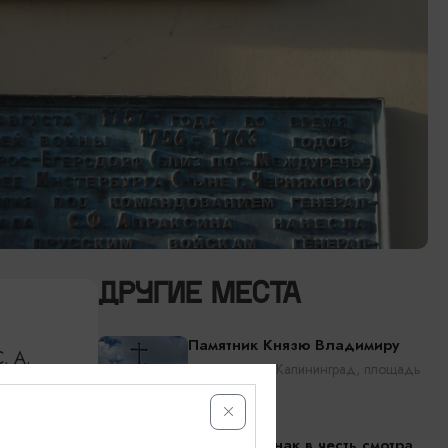
ДРУГИЕ МЕСТА
Памятник Князю Владимиру
. А.
Калининград, Калининград, площадь
нзовых
Победы
: «19
Памятный знак в честь смотра