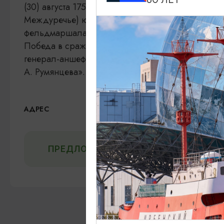
(30) августа 1757 года во время Семилетней вой
Междуречье) юго-западнее Инстербурга (ныне г
фельдмаршала С. Ф. Апраксина нанесла пораже
Победа в сражении была достигнута во многом 
генерал-аншефа В. А. Лопухина, погибшего в эт
А. Румян­цева».
ул. Ленина, 22,
Показа
АДРЕС
ПРЕДЛОЖИТЬ ИНФОРМАЦИЮ