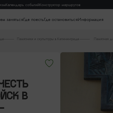
изм
Календарь событий
Конструктор маршрутов
ем заняться
Где поесть
Где остановиться
Информация
аде
Памятники и скульптуры в Калининграде
Памятная до
ЧЕСТЬ
ЙСК В
-