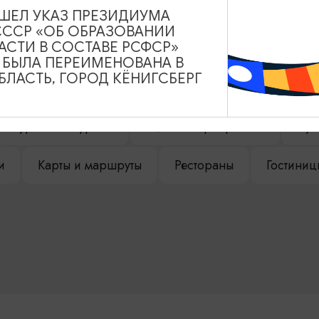
ВЫШЕЛ УКАЗ ПРЕЗИДИУМА
СССР «ОБ ОБРАЗОВАНИИ
НАШЕМ САЙТЕ
АСТИ В СОСТАВЕ РСФСР»
А БЫЛА ПЕРЕИМЕНОВАНА В
ЛАСТЬ, ГОРОД КЁНИГСБЕРГ
Туры и экскурсии
Афиша мероприятий
Сув
и
Карты и маршруты
Рестораны
Гостиниц