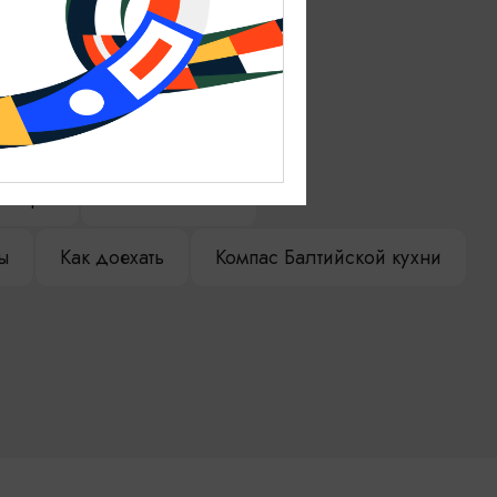
ениры
Гостевая книга
ы
Как доехать
Компас Балтийской кухни