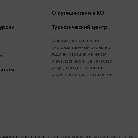
О путешествии в КО
урсии
Туристический центр
Данный ресурс носит
информационный характер.
Администрация не несет
я
ответственности за качество
услуг, предоставленных
иться
сторонними организациями
заимодействия с пользователями мы используем файлы cookie.