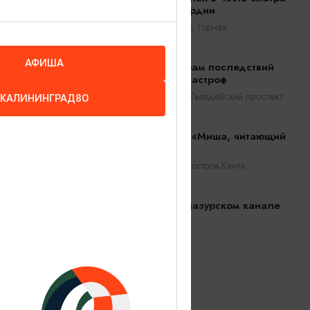
 пос.
русской гвардии
ал-
Черняховск, ул. Горная
лъда.
м
АФИША
Ликвидаторам последствий
атомных катастроф
йора П.
Калининград, Гвардейский проспект
КАЛИНИНГРАД80
Скульптура «Миша, читающий
Канта»
Калининград, остров Канта
Бобры на Мазурском канале