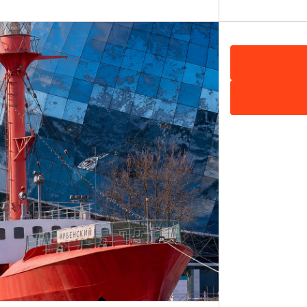
ны 1756-1763 годов под селением Грос-Егерсдорф (близ
. Черняховск) русская армия под командованием генер
ние прусским войскам генерал-фельдмаршала Г. Лева
благодаря мужеству русской пехоты под командование
ом бою, и смелому маневру полков бригады генерал-ма
ть на карте