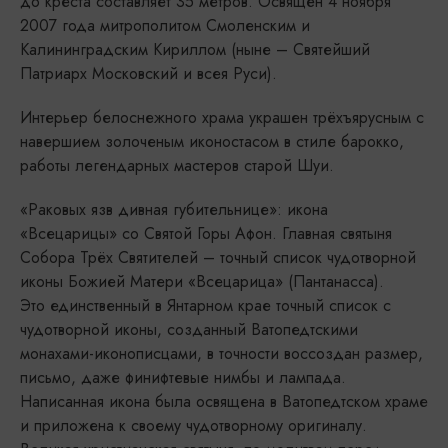
до креста составляет 35 метров. Освящён 4 ноября
2007 года митрополитом Смоленским и
Калининградским Кириллом (ныне – Святейший
Патриарх Московский и всея Руси).
Интерьер белоснежного храма украшен трёхъярусным с
навершием золоченым иконостасом в стиле барокко,
работы легендарных мастеров старой Шуи.
«Раковых язв дивная губительнице»: икона
«Всецарицы» со Святой Горы Афон. Главная святыня
Собора Трёх Святителей – точный список чудотворной
иконы Божией Матери «Всецарица» (Пантанасса).
Это единственный в Янтарном крае точный список с
чудотворной иконы, созданный Ватопедтскими
монахами-иконописцами, в точности воссоздан размер,
письмо, даже финифтевые нимбы и лампада.
Написанная икона была освящена в Ватопедтском храме
и приложена к своему чудотворному оригиналу.