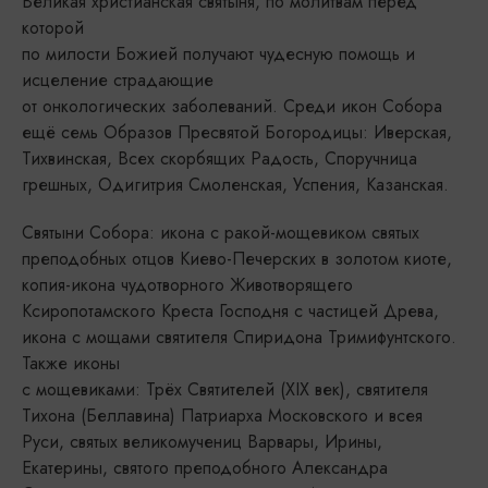
Великая христианская святыня, по молитвам перед
которой
по милости Божией получают чудесную помощь и
исцеление страдающие
от онкологических заболеваний. Среди икон Собора
ещё семь Образов Пресвятой Богородицы: Иверская,
Тихвинская, Всех скорбящих Радость, Споручница
грешных, Одигитрия Смоленская, Успения, Казанская.
Святыни Собора: икона с ракой-мощевиком святых
преподобных отцов Киево-Печерских в золотом киоте,
копия-икона чудотворного Животворящего
Ксиропотамского Креста Господня с частицей Древа,
икона с мощами святителя Спиридона Тримифунтского.
Также иконы
с мощевиками: Трёх Святителей (XIX век), святителя
Тихона (Беллавина) Патриарха Московского и всея
Руси, святых великомучениц Варвары, Ирины,
Екатерины, святого преподобного Александра