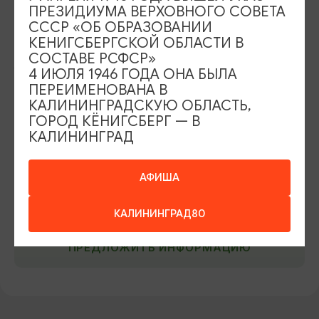
меняться в зависимости от сезона и праздничных и
ПРЕЗИДИУМА ВЕРХОВНОГО СОВЕТА
выходных дней).
СССР «ОБ ОБРАЗОВАНИИ
КЕНИГСБЕРГСКОЙ ОБЛАСТИ В
СОСТАВЕ РСФСР»
АДРЕС
4 ИЮЛЯ 1946 ГОДА ОНА БЫЛА
Калининградское шоссе, 1Б,
ПЕРЕИМЕНОВАНА В
Показать на карте
КАЛИНИНГРАДСКУЮ ОБЛАСТЬ,
ГОРОД КЁНИГСБЕРГ — В
КОНТАКТЫ
КАЛИНИНГРАД
+7 (40161) 6 00 07
+7 (921) 260-10-55
sobor39@mail.ru
САЙТ
АФИША
ВКонтакте
КАЛИНИНГРАД80
ПРЕДЛОЖИТЬ ИНФОРМАЦИЮ