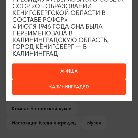
ИЩИТЕ ТАКЖЕ НА НАШЕМ САЙТЕ
СССР «ОБ ОБРАЗОВАНИИ
КЕНИГСБЕРГСКОЙ ОБЛАСТИ В
СОСТАВЕ РСФСР»
Серебряное ожерелье
Электронная виза
4 ИЮЛЯ 1946 ГОДА ОНА БЫЛА
ПЕРЕИМЕНОВАНА В
Туры и экскурсии
Афиша мероприятий
КАЛИНИНГРАДСКУЮ ОБЛАСТЬ,
ГОРОД КЁНИГСБЕРГ — В
Сувениры
Гостевая книга
КАЛИНИНГРАД
Гиды и экскурсоводы
АФИША
Достопримечательности
Карты и маршруты
КАЛИНИНГРАД80
Рестораны
Гостиницы
Как доехать
Компас Балтийской кухни
Настоящий Калининградец
Музеи