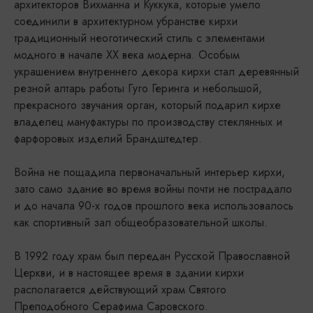
архитекторов Вихманна и Куккука, которые умело
соединили в архитектурном убранстве кирхи
традиционный неоготический стиль с элементами
модного в начале ХХ века модерна. Особым
украшением внутреннего декора кирхи стал деревянный
резной алтарь работы Гуго Геринга и небольшой,
прекрасного звучания орган, который подарил кирхе
владелец мануфактуры по производству стеклянных и
фарфоровых изделий Брандштедтер.
Война не пощадила первоначальный интерьер кирхи,
зато само здание во время войны почти не пострадало
и до начала 90-х годов прошлого века использовалось
как спортивный зал общеобразовательной школы.
В 1992 году храм был передан Русской Православной
Церкви, и в настоящее время в здании кирхи
располагается действующий храм Святого
Преподобного Серафима Саровского.