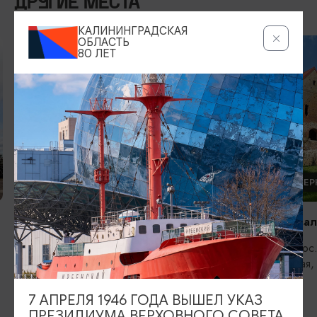
ДРУГИЕ МЕСТА
КАЛИНИНГРАДСКАЯ
ОБЛАСТЬ
80 ЛЕТ
КИРХИ И ЦЕРКВИ
КИРХИ И ЦЕР
Кирха Рудау. Парк-Музей
Кирха Шёнва
Зеленоградск, пос. Мельниково, ул.
Гурьевск, пос
Центральная
Центральная,
7 АПРЕЛЯ 1946 ГОДА ВЫШЕЛ УКАЗ
ПРЕЗИДИУМА ВЕРХОВНОГО СОВЕТА