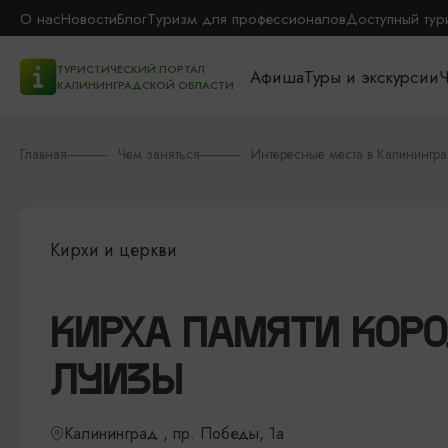
О нас
Новости
Блог
Туризм для профессионалов
Доступный тур
ТУРИСТИЧЕСКИЙ ПОРТАЛ
Афиша
Туры и экскурсии
Ч
КАЛИНИНГРАДСКОЙ ОБЛАСТИ
Главная
Чем заняться
Интересные места в Калинингр
Кирхи и церкви
КИРХА ПАМЯТИ КОР
ЛУИЗЫ
Калининград , пр. Победы, 1а