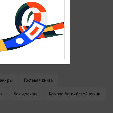
ениры
Гостевая книга
ы
Как доехать
Компас Балтийской кухни