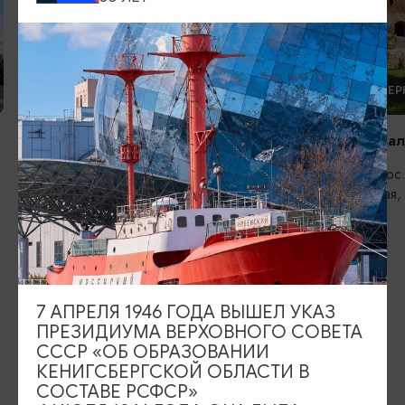
КИРХИ И ЦЕРКВИ
КИРХИ И ЦЕР
Кирха Рудау. Парк-Музей
Кирха Шёнва
Зеленоградск, пос. Мельниково, ул.
Гурьевск, пос
Центральная
Центральная,
ИЩИТЕ ТАКЖЕ НА НАШЕМ САЙТЕ
7 АПРЕЛЯ 1946 ГОДА ВЫШЕЛ УКАЗ
ПРЕЗИДИУМА ВЕРХОВНОГО СОВЕТА
Серебряное ожерелье
Электронная виза
СССР «ОБ ОБРАЗОВАНИИ
КЕНИГСБЕРГСКОЙ ОБЛАСТИ В
Туры и экскурсии
Афиша мероприятий
СОСТАВЕ РСФСР»