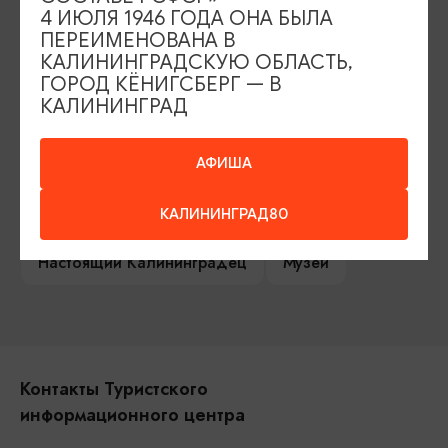
4 ИЮЛЯ 1946 ГОДА ОНА БЫЛА
Сувениры
Гостевая книга
ПЕРЕИМЕНОВАНА В
КАЛИНИНГРАДСКУЮ ОБЛАСТЬ,
Гиды и экскурсоводы
ГОРОД КЁНИГСБЕРГ — В
КАЛИНИНГРАД
Достопримечательности
Карты и маршруты
АФИША
Рестораны
Гостиницы
Как доехать
КАЛИНИНГРАД80
Компас Балтийской кухни
Настоящий Калининградец
Музеи
Контакты Туристского
информационного центра