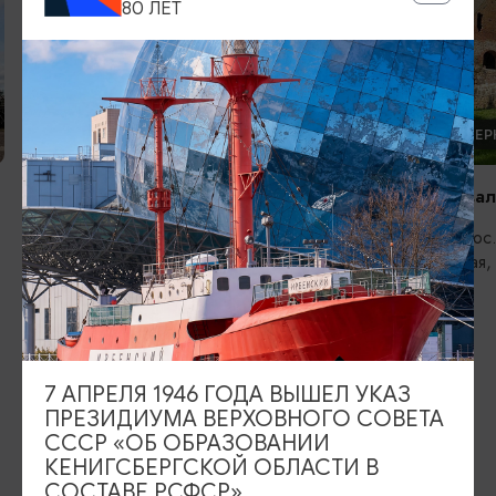
80 ЛЕТ
КИРХИ И ЦЕРКВИ
КИРХИ И ЦЕР
Кирха Рудау. Парк-Музей
Кирха Шёнва
Зеленоградск, пос. Мельниково, ул.
Гурьевск, пос
Центральная
Центральная,
ИЩИТЕ ТАКЖЕ НА НАШЕМ САЙТЕ
7 АПРЕЛЯ 1946 ГОДА ВЫШЕЛ УКАЗ
ПРЕЗИДИУМА ВЕРХОВНОГО СОВЕТА
Серебряное ожерелье
Электронная виза
СССР «ОБ ОБРАЗОВАНИИ
КЕНИГСБЕРГСКОЙ ОБЛАСТИ В
Туры и экскурсии
Афиша мероприятий
СОСТАВЕ РСФСР»