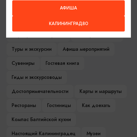
АФИША
ИЩИТЕ ТАКЖЕ НА НАШЕМ САЙТЕ
КАЛИНИНГРАД80
Серебряное ожерелье
Электронная виза
Туры и экскурсии
Афиша мероприятий
Сувениры
Гостевая книга
Гиды и экскурсоводы
Достопримечательности
Карты и маршруты
Рестораны
Гостиницы
Как доехать
Компас Балтийской кухни
Настоящий Калининградец
Музеи