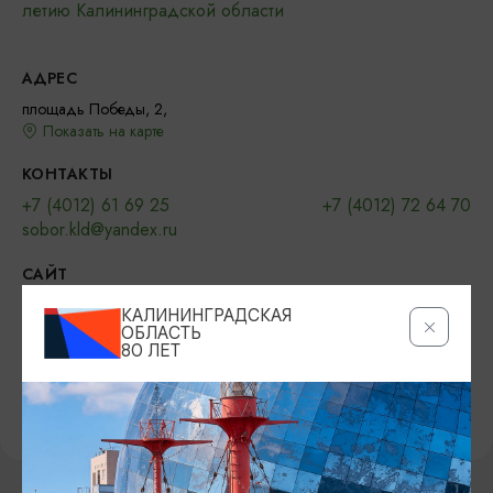
летию Калининградской области
АДРЕС
площадь Победы, 2,
Показать на карте
КОНТАКТЫ
+7 (4012) 61 69 25
+7 (4012) 72 64 70
sobor.kld@yandex.ru
САЙТ
Официальный сайт
ВКонтакте
КАЛИНИНГРАДСКАЯ
ОБЛАСТЬ
80 ЛЕТ
ПРЕДЛОЖИТЬ ИНФОРМАЦИЮ