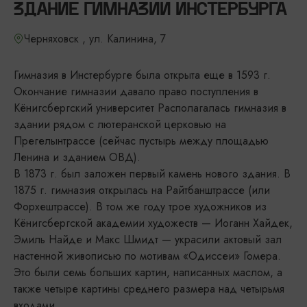
ЗДАНИЕ ГИМНАЗИИ ИНСТЕРБУРГА
Черняховск , ул. Калинина, 7
Гимназия в Инстербурге была открыта еще в 1593 г.
Окончание гимназии давало право поступления в
Кёнигсберг­ский университет Располагалась гимназия в
здании рядом с лютеранской церковью на
Прегелынтрассе (сейчас пустырь между площадью
Ленина и зданием ОВД).
В 1873 г. был заложен первый камень нового здания. В
1875 г. гимназия открылась на Райтбанштрассе (или
Форхештрассе). В том же году трое художников из
Кёнигсбергской академии художеств — Иоганн Хайдек,
Эмиль Найде и Макс Шмидт — украсили актовый зал
настенной живописью по мотивам «Одиссеи» Гомера.
Это были семь больших картин, написанных маслом, а
также четыре картины сред­него размера над четырьмя
входами.