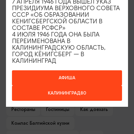
7 АПРЕЛЯ 1946 ГОДА ВЫШЕЛ УКАЗ
ПРЕЗИДИУМА ВЕРХОВНОГО СОВЕТА
СССР «ОБ ОБРАЗОВАНИИ
ИЩИТЕ ТАКЖЕ НА НАШЕМ САЙТЕ
КЕНИГСБЕРГСКОЙ ОБЛАСТИ В
СОСТАВЕ РСФСР»
4 ИЮЛЯ 1946 ГОДА ОНА БЫЛА
Серебряное ожерелье
Электронная виза
ПЕРЕИМЕНОВАНА В
КАЛИНИНГРАДСКУЮ ОБЛАСТЬ,
ГОРОД КЁНИГСБЕРГ — В
Туры и экскурсии
Афиша мероприятий
КАЛИНИНГРАД
Сувениры
Гостевая книга
АФИША
Гиды и экскурсоводы
КАЛИНИНГРАД80
Достопримечательности
Карты и маршруты
Рестораны
Гостиницы
Как доехать
Компас Балтийской кухни