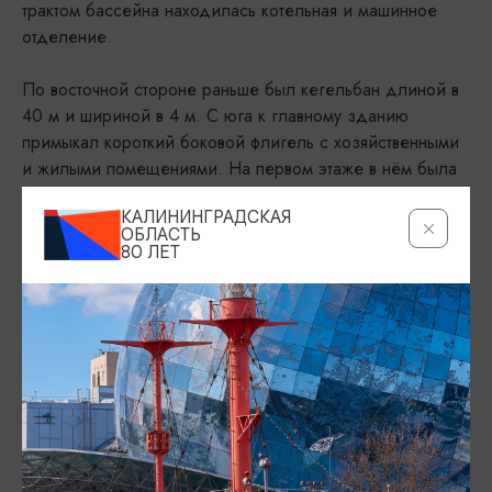
трактом бассейна находилась котельная и машинное
отделение.
По восточной стороне раньше был кегельбан длиной в
40 м и шириной в 4 м. С юга к главному зданию
примыкал короткий боковой флигель с хозяйственными
и жилыми помещениями. На первом этаже в нём была
большая кухня.
КАЛИНИНГРАДСКАЯ
ОБЛАСТЬ
Постановлением Правительства Калининградской
80 ЛЕТ
области от 23 марта 2007 года № 132 здание
Палестры Альбертины получило статус объекта
культурного наследия муниципального значения.
В настоящее время в здании находится Спортивный
Центр морской и физической подготовки.
АДРЕС