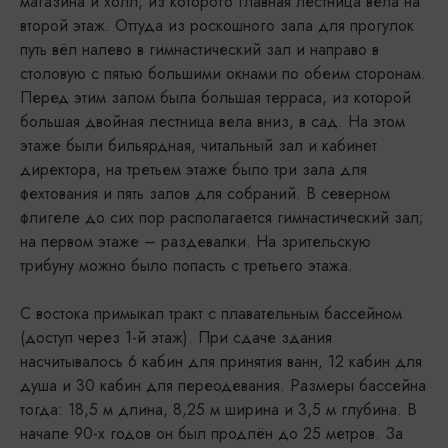
магазина и холл, из которого главная лестница вела на
второй этаж. Оттуда из роскошного зала для прогулок
путь вёл налево в гимнастический зал и направо в
столовую с пятью большими окнами по обеим сторонам.
Перед этим залом была большая терраса, из которой
большая двойная лестница вела вниз, в сад. На этом
этаже были бильярдная, читальный зал и кабинет
директора, на третьем этаже было три зала для
фехтования и пять залов для собраний. В северном
флигеле до сих пор располагается гимнастический зал;
на первом этаже – раздевалки. На зрительскую
трибуну можно было попасть с третьего этажа.
С востока примыкал тракт с плавательным бассейном
(доступ через 1-й этаж). При сдаче здания
насчитывалось 6 кабин для принятия ванн, 12 кабин для
душа и 30 кабин для переодевания. Размеры бассейна
тогда: 18,5 м длина, 8,25 м ширина и 3,5 м глубина. В
начале 90-х годов он был продлён до 25 метров. За