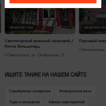
АРХИТЕКТУРА
АРХИТЕКТУР
Светлогорский военный санаторий /
Портовый эле
Вилла Хильдегард
Калининград,
Светлогорск, ул. Октябрьская, 13
ИЩИТЕ ТАКЖЕ НА НАШЕМ САЙТЕ
Серебряное ожерелье
Электронная виза
Туры и экскурсии
Афиша мероприятий