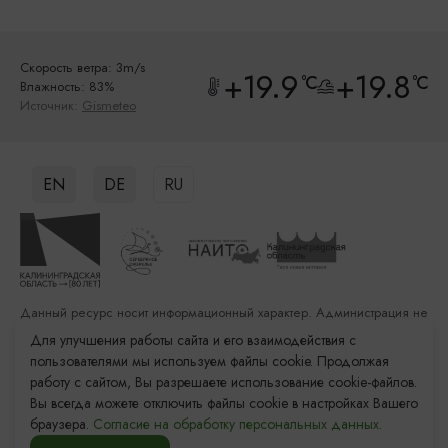
Скорость ветра: 3m/s
+19.9
+19.8
°C
°C
Влажность: 83%
Источник:
Gismeteo
EN
DE
RU
Данный ресурс носит информационный характер. Администрация не
несет ответственности за качество услуг, предоставленных
Для улучшения работы сайта и его взаимодействия с
сторонними организациями
пользователями мы используем файлы cookie. Продолжая
работу с сайтом, Вы разрешаете использование cookie-файлов.
Разработка сайта: «Решение»
Вы всегда можете отключить файлы cookie в настройках Вашего
Продвижение сайта: Remarka Agency
браузера.
Согласие на обработку персональных данных.
© 2011–2026 «Туристский информационный центр
Калининградской области»