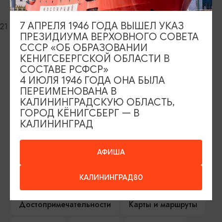
Вилла Вихерта
7 АПРЕЛЯ 1946 ГОДА ВЫШЕЛ УКАЗ
Озёрск, ул. Московская, 9
ПРЕЗИДИУМА ВЕРХОВНОГО СОВЕТА
СССР «ОБ ОБРАЗОВАНИИ
КЕНИГСБЕРГСКОЙ ОБЛАСТИ В
СОСТАВЕ РСФСР»
4 ИЮЛЯ 1946 ГОДА ОНА БЫЛА
ИЩИТЕ ТАКЖЕ НА НАШЕМ САЙТЕ
ПЕРЕИМЕНОВАНА В
КАЛИНИНГРАДСКУЮ ОБЛАСТЬ,
ГОРОД КЁНИГСБЕРГ — В
Серебряное ожерелье
Электронная виза
КАЛИНИНГРАД
Туры и экскурсии
Афиша мероприятий
АФИША
Сувениры
Гостевая книга
КАЛИНИНГРАД80
Гиды и экскурсоводы
Достопримечательности
Карты и маршруты