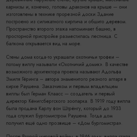
карнизы и, конечно, головы драконов на крыше — они
изготовлены в технике прорезной доски.Здание
построено из силикатного кирпича и обшито деревом.
Пространство второго этажа напоминает башню, в
просторной пристройке разместилась лестница. С
балкона открывается вид на море.
Стены дома когда-то украшали охотничьи трофеи –
потому виллу называли «Охотничий домик». В качестве
возможного архитектора проекта называют Адольфа
Эмиля Гёринга – автора знаменитого резного алтаря в
кирхе Раушена. Заказчиком и первым владельцем
виллы был Герман Клаасс — создатель и первый
директор Кёнигсбергского зоопарка. В 1919 году вилла
была продана Карлу фон Штрёнгу, который до 1933
года служил Бургомистром Раушена. Тогда дом
получил ещё одно прозвище – «Дом бургомистра».
После Второй мировой войны, в 1946 году, вилла стала