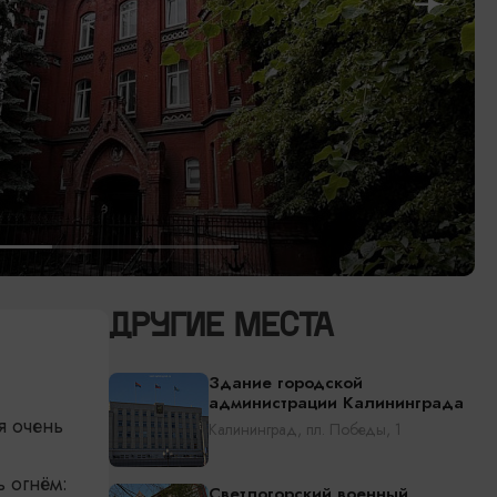
ДРУГИЕ МЕСТА
Здание городской
администрации Калининграда
я очень
Калининград, пл. Победы, 1
 огнём:
Светлогорский военный