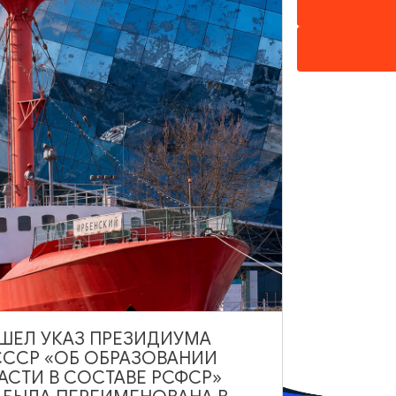
лядеть эффектно издалека. Сам угол подчёркивается д
нтон. При восстановлении этот фронтон и остальные
о две башни по-прежнему определяют внешний вид. П
льном, очень хорошо сохранился фасад из клинкерног
х годов 19-го века.
лись два вытянутых в длину трехэтажных здания: Зель
лись, но утратили фронтоны и надстройки над крышей
ским морским рыбопромышленным колледжем.
екта "Настоящий Калининградец"
ВЫШЕЛ УКАЗ ПРЕЗИДИУМА
СССР «ОБ ОБРАЗОВАНИИ
АСТИ В СОСТАВЕ РСФСР»
казать на карте