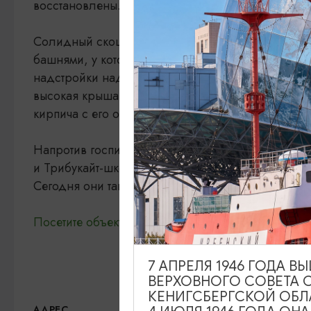
восстановлены.
Солидный скошенный на углу фасад задуман выг
башнями, у которых раньше посередине был фро
надстройки над крышей были утеряны, и тольк
высокая крыша заменена более плоской. В оста
кирпича с его орнаментами в стиле неоготики 90-
Напротив госпиталя на Турнерштрассе располага
и Трибукайт-школа. Оба здания хорошо сохрани
Сегодня они также используются Калининград
Посетите объект и получите Третью степень про
7 АПРЕЛЯ 1946 ГОДА 
ВЕРХОВНОГО СОВЕТА 
КЕНИГСБЕРГСКОЙ ОБЛ
ул. Мореходная, 3,
По
АДРЕС