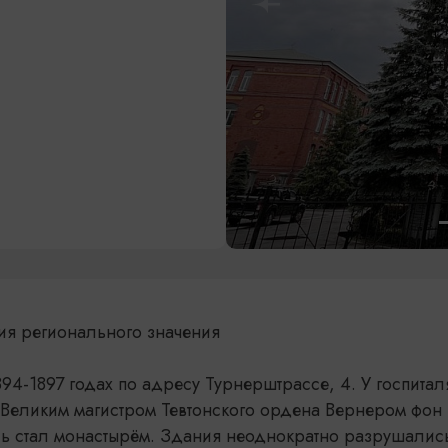
дия регионального значения
894-1897 годах по адресу Турнерштрассе, 4. У госпитал
н Великим магистром Тевтонского ордена Вернером фон
ль стал монастырём. Здания неоднократно разрушались