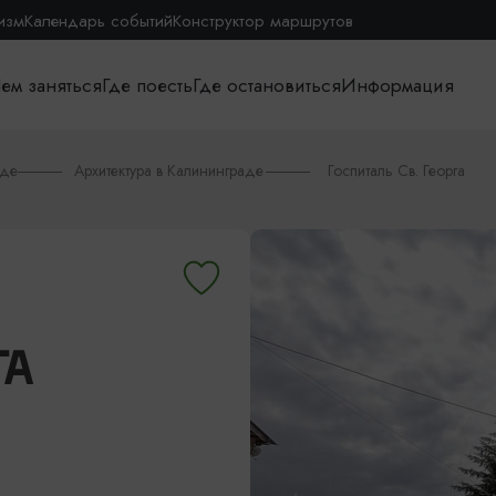
изм
Календарь событий
Конструктор маршрутов
ем заняться
Где поесть
Где остановиться
Информация
аде
Архитектура в Калининграде
Госпиталь Св. Георга
ГА