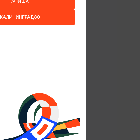
АФИША
КАЛИНИНГРАД80
вумя
режде
о
ке-школа
.