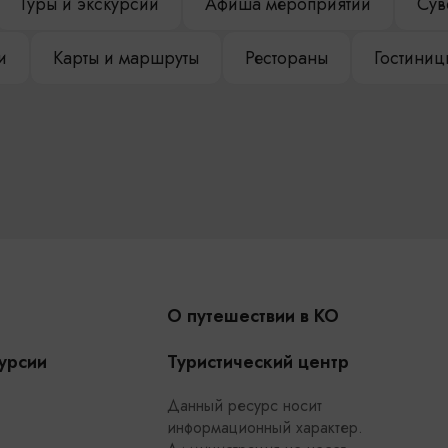
Туры и экскурсии
Афиша мероприятий
Сув
и
Карты и маршруты
Рестораны
Гостиниц
О путешествии в КО
урсии
Туристический центр
Данный ресурс носит
информационный характер.