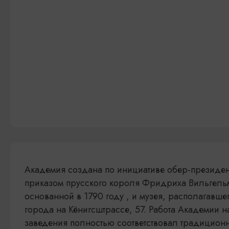
Академия создана по инициативе обер-президент
приказом прусского короля Фридриха Вильгель
основанной в 1790 году , и музея, располагавше
города на Кёнигсштрассе, 57. Работа Академии н
заведения полностью соответствовал традицион