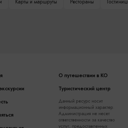
и
Карты и маршруты
Рестораны
Гостиниц
я
О путешествии в КО
 экскурсии
Туристический центр
Данный ресурс носит
сть
информационный характер.
Администрация не несет
яться
ответственности за качество
услуг, предоставленных