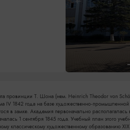
а провинции Т. Шона (нем. Heinrich Theodor von Schö
ма IV 1842 года на базе художественно-промышленной
гося в замке. Академия первоначально располагалась 
ачалась 1 сентября 1845 года. Учебный план этого учеб
ному классическому художественному образованию ХIХ 