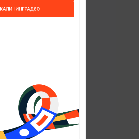
гсберга.
КАЛИНИНГРАД80
но с
тового
ания.
арсу,
мия
 фигур.