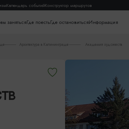
изм
Календарь событий
Конструктор маршрутов
ем заняться
Где поесть
Где остановиться
Информация
аде
Архитектура в Калининграде
Академия художеств
СТВ