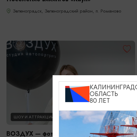
Зеленоградск, Зеленоградский район, п. Романово
КАЛИНИНГРАД
ОБЛАСТЬ
80 ЛЕТ
ШОУ И АТТРАКЦИИ
ВОЗДУХ — фотостудия автопортрета в