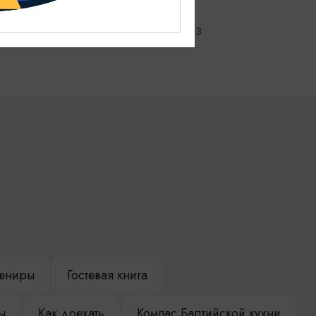
искусств
Калининград, Ленинский проспект, 83
ениры
Гостевая книга
ы
Как доехать
Компас Балтийской кухни