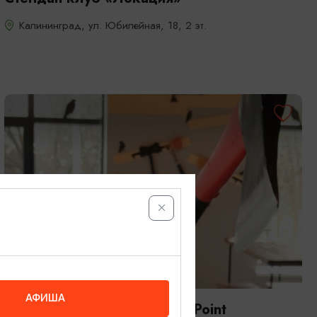
Калининград, ул. Юбилейная, 18, 2 эт.
ШОУ И АТТРАКЦИИ
АФИША
Клуб метания топоров Axe Point