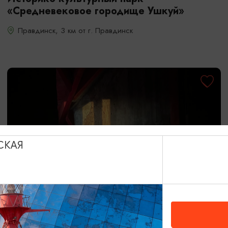
«Средневековое городище Ушкуй»
Правдинск, 3 км от г. Правдинск
СКАЯ
ШОУ И АТТРАКЦИИ
Чердак Инстербурга