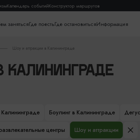
изм
Календарь событий
Конструктор маршрутов
ем заняться
Где поесть
Где остановиться
Информация
Шоу и аттракции в Калининграде
В КАЛИНИНГРАДЕ
 Калининграде
Боулинг в Калининграде
Дегус
развлекательные центры
Шоу и аттракции