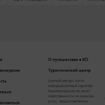
я
О путешествии в КО
 экскурсии
Туристический центр
Данный ресурс носит
сть
информационный характер.
Администрация не несет
яться
ответственности за качество
услуг, предоставленных
ановиться