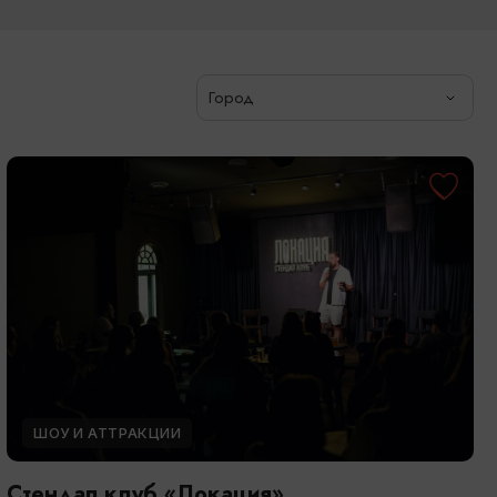
Город
ШОУ И АТТРАКЦИИ
Стендап клуб «Локация»