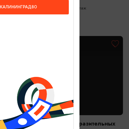
КАЛИНИНГРАД80
Калининград, ул.Бассейная 59Б, 2 этаж
ШОУ И АТТРАКЦИИ
Арт-четверги в Музее Изобразительных