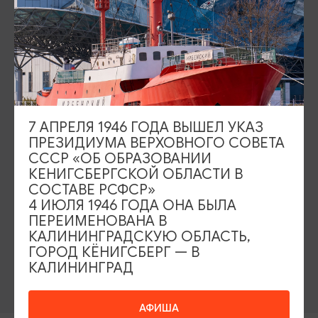
Серебряное ожерелье
Электронная виза
Туры и экскурсии
Афиша мероприятий
Сувениры
Гостевая книга
Гиды и экскурсоводы
7 АПРЕЛЯ 1946 ГОДА ВЫШЕЛ УКАЗ
ПРЕЗИДИУМА ВЕРХОВНОГО СОВЕТА
Достопримечательности
Карты и маршруты
СССР «ОБ ОБРАЗОВАНИИ
КЕНИГСБЕРГСКОЙ ОБЛАСТИ В
Рестораны
Гостиницы
Как доехать
СОСТАВЕ РСФСР»
4 ИЮЛЯ 1946 ГОДА ОНА БЫЛА
ПЕРЕИМЕНОВАНА В
Компас Балтийской кухни
КАЛИНИНГРАДСКУЮ ОБЛАСТЬ,
ГОРОД КЁНИГСБЕРГ — В
Настоящий Калининградец
Музеи
КАЛИНИНГРАД
АФИША