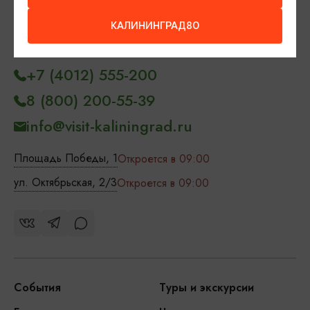
Контакты Туристского
КАЛИНИНГРАД80
информационного центра
+7 (4012) 555-200
8 (800) 200-55-39
info@visit-kaliningrad.ru
Площадь Победы, 1
Откроется в 09:00
ул. Октябрьская, 2/3
Откроется в 09:00
События
Туры и экскурсии