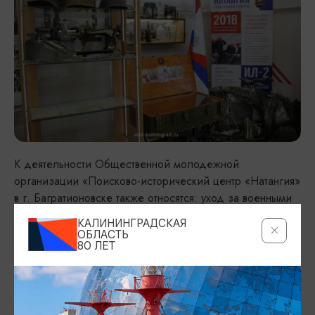
К деятельности Общественной молодежной
организации «Поисково-исторический центр «Натангия»
в г. Багратионовске также относятся: уход за военными
мемориалами, краеведение и туризм, архивная
КАЛИНИНГРАДСКАЯ
деятельность, патриотическое воспитание и
ОБЛАСТЬ
80 ЛЕТ
просветительская деятельность.
Вход на экспозицию по предварительной
договоренности по телефону. Бесплатно.