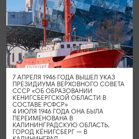
АДРЕС
ул. Спортивная, 40, цокольный этаж,
Показать на карте
РЕЖИМ РАБОТЫ
сб, вск. В будние дни музей может быть открыт по
договоренности
КОНТАКТЫ
+7 (911) 495 25 91
Natangen_poisk@mail.ru
7 АПРЕЛЯ 1946 ГОДА ВЫШЕЛ УКАЗ
ПРЕЗИДИУМА ВЕРХОВНОГО СОВЕТА
САЙТ
СССР «ОБ ОБРАЗОВАНИИ
КЕНИГСБЕРГСКОЙ ОБЛАСТИ В
ВКонтакте
СОСТАВЕ РСФСР»
4 ИЮЛЯ 1946 ГОДА ОНА БЫЛА
ПЕРЕИМЕНОВАНА В
ПРЕДЛОЖИТЬ ИНФОРМАЦИЮ
КАЛИНИНГРАДСКУЮ ОБЛАСТЬ,
ГОРОД КЁНИГСБЕРГ — В
КАЛИНИНГРАД