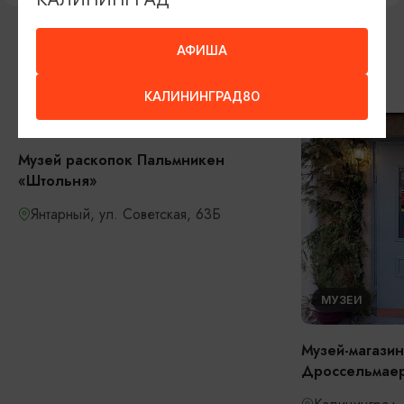
АФИША
ДРУГИЕ МЕСТА
КАЛИНИНГРАД80
МУЗЕИ
Музей раскопок Пальмникен
«Штольня»
Янтарный, ул. Советская, 63Б
МУЗЕИ
Музей-магазин
Дроссельмае