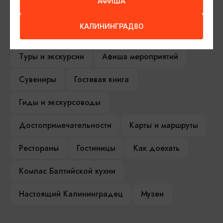
ИЩИТЕ ТАКЖЕ НА НАШЕМ САЙТЕ
АФИША
КАЛИНИНГРАД80
Серебряное ожерелье
Электронная виза
Туры и экскурсии
Афиша мероприятий
Сувениры
Гостевая книга
Гиды и экскурсоводы
Достопримечательности
Карты и маршруты
Рестораны
Гостиницы
Как доехать
Компас Балтийской кухни
Настоящий Калининградец
Музеи