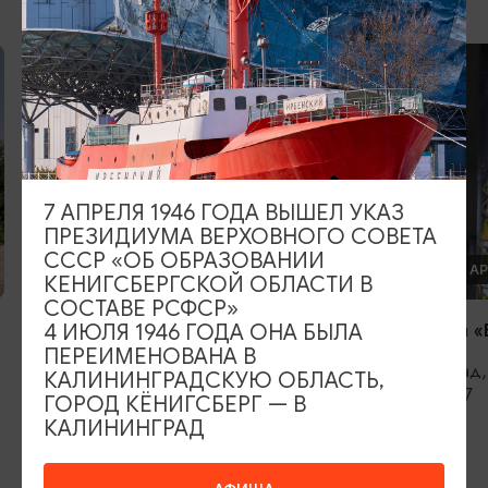
7 АПРЕЛЯ 1946 ГОДА ВЫШЕЛ УКАЗ
ПРЕЗИДИУМА ВЕРХОВНОГО СОВЕТА
СССР «ОБ ОБРАЗОВАНИИ
МАСТЕР-КЛАССЫ
ГАЛЕРЕИ И 
КЕНИГСБЕРГСКОЙ ОБЛАСТИ В
СОСТАВЕ РСФСР»
Стеклодувная мастерская Репин
Арт-галерея «
4 ИЮЛЯ 1946 ГОДА ОНА БЫЛА
Гласс/Repin Glass
ПЕРЕИМЕНОВАНА В
Калининград
КАЛИНИНГРАДСКУЮ ОБЛАСТЬ,
Трибуца, 37
Калининград, ул. Литовский вал, 38
ГОРОД КЁНИГСБЕРГ — В
КАЛИНИНГРАД