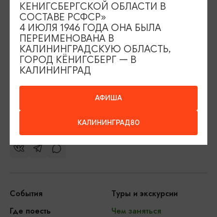
КЕНИГСБЕРГСКОЙ ОБЛАСТИ В
Контакты Туристского
СОСТАВЕ РСФСР»
информационного центра
4 ИЮЛЯ 1946 ГОДА ОНА БЫЛА
ПЕРЕИМЕНОВАНА В
+7 (4012) 555-200
КАЛИНИНГРАДСКУЮ ОБЛАСТЬ,
ГОРОД КЁНИГСБЕРГ — В
8 (800) 200-55-39
КАЛИНИНГРАД
info@visit-kaliningrad.ru
АФИША
Площадь Победы, 1
Открыто
ул. Октябрьская, 2/3
Открыто
КАЛИНИНГРАД80
События
Туры и экскурсии
Где поесть
Чем заняться