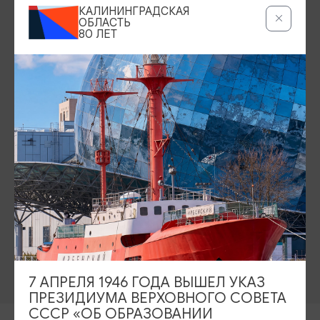
КАЛИНИНГРАДСКАЯ
Серебряное ожерелье
Электронная виза
ОБЛАСТЬ
80 ЛЕТ
Туры и экскурсии
Афиша мероприятий
Сувениры
Гостевая книга
Гиды и экскурсоводы
Достопримечательности
Карты и маршруты
Рестораны
Гостиницы
Как доехать
Компас Балтийской кухни
Настоящий Калининградец
Музеи
7 АПРЕЛЯ 1946 ГОДА ВЫШЕЛ УКАЗ
ПРЕЗИДИУМА ВЕРХОВНОГО СОВЕТА
СССР «ОБ ОБРАЗОВАНИИ