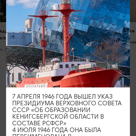
ЭКСТРИМ
ЭКСТРИМ
Клуб метания топоров Axe Point
Максимально
Калининград, ул.Бассейная 59Б, 2
Калинингра
этаж
ИЩИТЕ ТАКЖЕ НА НАШЕМ САЙТЕ
Серебряное ожерелье
Электронная виза
7 АПРЕЛЯ 1946 ГОДА ВЫШЕЛ УКАЗ
ПРЕЗИДИУМА ВЕРХОВНОГО СОВЕТА
Туры и экскурсии
Афиша мероприятий
СССР «ОБ ОБРАЗОВАНИИ
КЕНИГСБЕРГСКОЙ ОБЛАСТИ В
Сувениры
Гостевая книга
СОСТАВЕ РСФСР»
4 ИЮЛЯ 1946 ГОДА ОНА БЫЛА