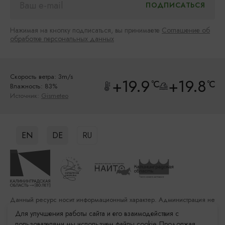
Нажимая на кнопку подписаться, вы принимаете
Соглашение об
обработке персональных данных
Скорость ветра: 3m/s
+19.9
+19.8
°C
°C
Влажность: 83%
Источник:
Gismeteo
EN
DE
RU
Данный ресурс носит информационный характер. Администрация не
несет ответственности за качество услуг, предоставленных
Для улучшения работы сайта и его взаимодействия с
сторонними организациями
пользователями мы используем файлы cookie. Продолжая