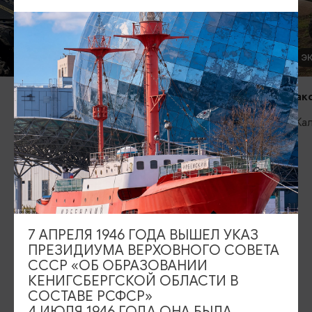
ЭКСТРИМ
ЭКСТРИМ
Клуб метания топоров Axe Point
Максимально
Калининград, ул.Бассейная 59Б, 2
Калининград
этаж
ИЩИТЕ ТАКЖЕ НА НАШЕМ САЙТЕ
7 АПРЕЛЯ 1946 ГОДА ВЫШЕЛ УКАЗ
Серебряное ожерелье
Электронная виза
ПРЕЗИДИУМА ВЕРХОВНОГО СОВЕТА
СССР «ОБ ОБРАЗОВАНИИ
Туры и экскурсии
Афиша мероприятий
КЕНИГСБЕРГСКОЙ ОБЛАСТИ В
СОСТАВЕ РСФСР»
Сувениры
Гостевая книга
4 ИЮЛЯ 1946 ГОДА ОНА БЫЛА