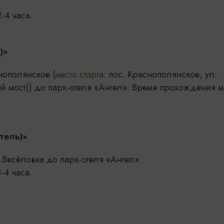
-4 часа.
)»
нополянское (
место старта
: пос.
Краснополянское,
ул.
ый мост)) до парк-отеля «Ангел». Время прохождения 
тель)»
.Весёловка до парк-отеля «Ангел».
-4 часа.