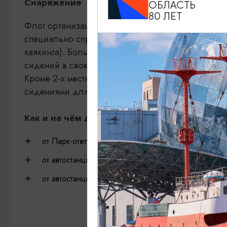
Снаряжение
ОБЛАСТЬ
80 ЛЕТ
Флот организации состоит из новых прогулочно-т
специально спроектированных для безопасности т
каякинга). Большая грузоподъемность для тури
сидений в своем классе).
Кроме 2-х местных, уже традиционных байдарок
сидениями для взрослых!
Как и на чём добраться до точек старта:
от Парк-отеля «Ангел» до места старта в пос. Крас
от автостанции или ж/д вокзала Черняховска до ме
от автостанции или ж/д вокзала Черняховска до П