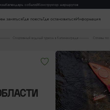
изм
Календарь событий
Конструктор маршрутов
ем заняться
Где поесть
Где остановиться
Информация
Спортивный водный туризм в Калининграде
Сплавы по 
ОБЛАСТИ