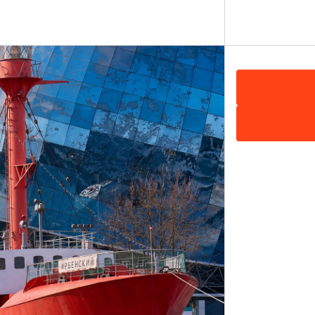
уристических байдарок (каяков) европейского произво
уристов (в т.ч. не имеющих какого-либо опыта гребли,
стов любой комплекции, телосложения (одни из самых 
, имеются 3-х местные, новые байдарки с полноценным
нополянское (7,9 км);
ста старта в пос. Краснополянское (11 км);
арк-отеля «Ангел» (6,2 км);