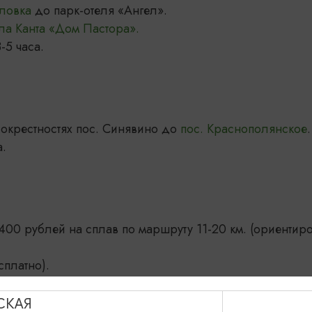
ёловка
до парк-отеля «Ангел».
а Канта «Дом Пастора».
5 часа.
в окрестностях пос. Синявино до
пос. Краснополянское
.
400 рублей на сплав по маршруту 11-20 км. (ориентир
сплатно).
ьный срок.
СКАЯ