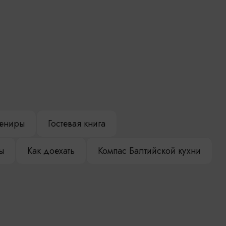
ениры
Гостевая книга
ы
Как доехать
Компас Балтийской кухни