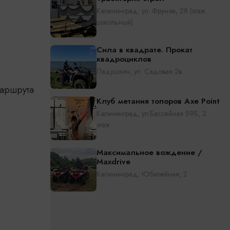
Калининград, ул. Фрунзе, 28 (этаж
цокольный)
Сила в квадрате. Прокат
квадроциклов
Ладушкин, ул. Садовая 2в
маршрута
Клуб метания топоров Axe Point
Калининград, ул.Бассейная 59Б, 2
этаж
Максимальное вождение /
Maxdrive
Калининград, Юбилейная, 2