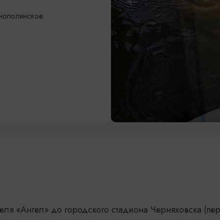
снополянское
отеля «Ангел» до городского стадиона Черняховска (пе