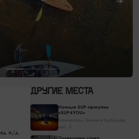
ДРУГИЕ МЕСТА
Ночные SUP-прогулки
«SUP4YOU»
Калининград, Генерала Карбышева
наб., 9
ред ж/д
Траектория стрел