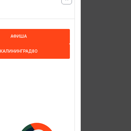
дства,
широких
АФИША
и
КАЛИНИНГРАД80