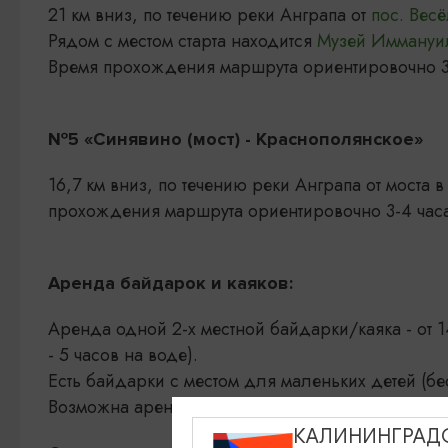
21 км вниз, по течению реки Анграпа от
пос. Вес
Рядом с местом старта находится
Музей Иммануил
Время прохождения маршрута ориентировочно 3-
№5 «Синявино (мост) - Краснополянское»
16,7 км вниз, по течению реки Анграпа от моста 
прохождения маршрута ориентировочно 3-4 часа
Аренда байдарок и каяков:
Аренда одной 2-х местной байдарки/каяка - от 1
- 5 часов на воде).
Есть байдарки с местом для маленьких детей (бе
Возможна аренда как почасовая так и на длител
КАЛИНИНГРАД