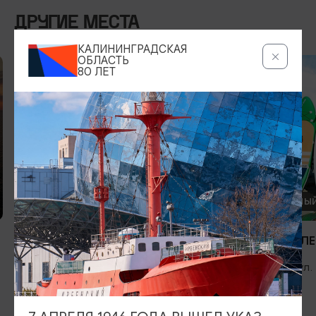
ДРУГИЕ МЕСТА
КАЛИНИНГРАДСКАЯ
ОБЛАСТЬ
80 ЛЕТ
ЭКСТРИМ
СПОРТИВНЫЙ
Траектория стрел
Клуб НЕТЮЛ
Калининград, ул. Фрунзе, 28 (этаж
Балтийск, ул.
цокольный)