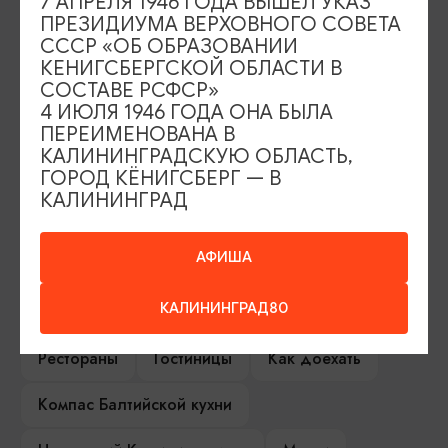
7 АПРЕЛЯ 1946 ГОДА ВЫШЕЛ УКАЗ
ПРЕЗИДИУМА ВЕРХОВНОГО СОВЕТА
СССР «ОБ ОБРАЗОВАНИИ
ИЩИТЕ ТАКЖЕ НА НАШЕМ САЙТЕ
КЕНИГСБЕРГСКОЙ ОБЛАСТИ В
СОСТАВЕ РСФСР»
4 ИЮЛЯ 1946 ГОДА ОНА БЫЛА
Серебряное ожерелье
Электронная виза
ПЕРЕИМЕНОВАНА В
КАЛИНИНГРАДСКУЮ ОБЛАСТЬ,
Туры и экскурсии
Афиша мероприятий
ГОРОД КЁНИГСБЕРГ — В
КАЛИНИНГРАД
Сувениры
Гостевая книга
АФИША
Гиды и экскурсоводы
КАЛИНИНГРАД80
Достопримечательности
Карты и маршруты
Рестораны
Гостиницы
Как доехать
Компас Балтийской кухни