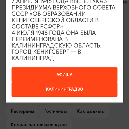
7 АПРЕЛЯ 1946 ГОДА ВЫШЕЛ УКАЗ
Калининград
ПРЕЗИДИУМА ВЕРХОВНОГО СОВЕТА
СССР «ОБ ОБРАЗОВАНИИ
КЕНИГСБЕРГСКОЙ ОБЛАСТИ В
ИЩИТЕ ТАКЖЕ НА НАШЕМ САЙТЕ
СОСТАВЕ РСФСР»
4 ИЮЛЯ 1946 ГОДА ОНА БЫЛА
ПЕРЕИМЕНОВАНА В
Серебряное ожерелье
Электронная виза
КАЛИНИНГРАДСКУЮ ОБЛАСТЬ,
ГОРОД КЁНИГСБЕРГ — В
КАЛИНИНГРАД
Туры и экскурсии
Афиша мероприятий
Сувениры
Гостевая книга
АФИША
Гиды и экскурсоводы
КАЛИНИНГРАД80
Достопримечательности
Карты и маршруты
Рестораны
Гостиницы
Как доехать
Компас Балтийской кухни