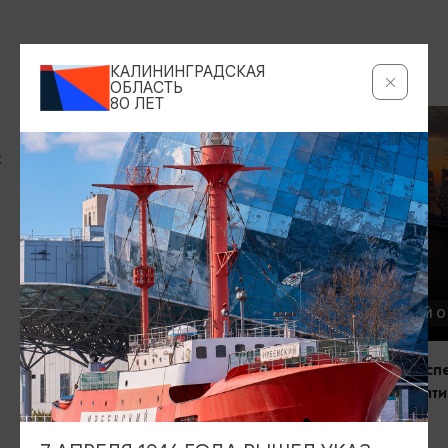
ДРУГИЕ МЕСТА
КАЛИНИНГРАДСКАЯ
ОБЛАСТЬ
80 ЛЕТ
k
АКТИВНЫЙ ОТДЫХ
АКТИВНЫЙ 
39 чувство
Морская эксп
«Мир»: «Балти
Зеленоградск, Садовая ул., 32А,
ветра»
Зеленоградск