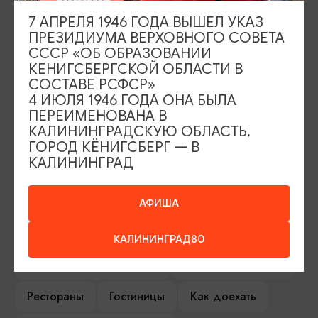
Калининград, 1-я Большая Окружная
7 АПРЕЛЯ 1946 ГОДА ВЫШЕЛ УКАЗ
улица, 85
ПРЕЗИДИУМА ВЕРХОВНОГО СОВЕТА
СССР «ОБ ОБРАЗОВАНИИ
КЕНИГСБЕРГСКОЙ ОБЛАСТИ В
СОСТАВЕ РСФСР»
ИЩИТЕ ТАКЖЕ НА НАШЕМ САЙТЕ
4 ИЮЛЯ 1946 ГОДА ОНА БЫЛА
ПЕРЕИМЕНОВАНА В
КАЛИНИНГРАДСКУЮ ОБЛАСТЬ,
Серебряное ожерелье
Электронная виза
ГОРОД КЁНИГСБЕРГ — В
КАЛИНИНГРАД
Туры и экскурсии
Афиша мероприятий
Сувениры
Гостевая книга
АФИША
Гиды и экскурсоводы
КАЛИНИНГРАД80
Достопримечательности
Карты и маршруты
Рестораны
Гостиницы
Как доехать