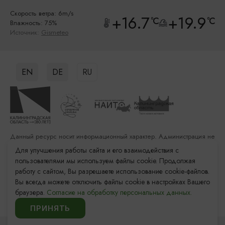
Скорость ветра: 6m/s
+16.7
+19.9
°C
°C
Влажность: 75%
Источник:
Gismeteo
EN
DE
RU
Данный ресурс носит информационный характер. Администрация не
несет ответственности за качество услуг, предоставленных
Для улучшения работы сайта и его взаимодействия с
сторонними организациями
пользователями мы используем файлы cookie. Продолжая
работу с сайтом, Вы разрешаете использование cookie-файлов.
Разработка сайта: «Решение»
Вы всегда можете отключить файлы cookie в настройках Вашего
Продвижение сайта: Remarka Agency
браузера.
Согласие на обработку персональных данных.
© 2011–2026 «Туристский информационный центр
Калининградской области»
ПРИНЯТЬ