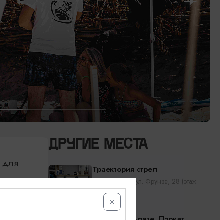
ДРУГИЕ МЕСТА
я для
Траектория стрел
Калининград, ул. Фрунзе, 28 (этаж
цокольный)
Сила в квадрате. Прокат