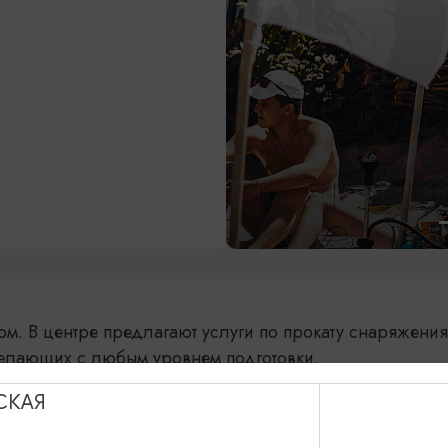
м. В центре предлагают услуги по прокату снаряжени
желающих с любым уровнем подготовки.
СКАЯ
 переулок, 7Б,
Показать на карте