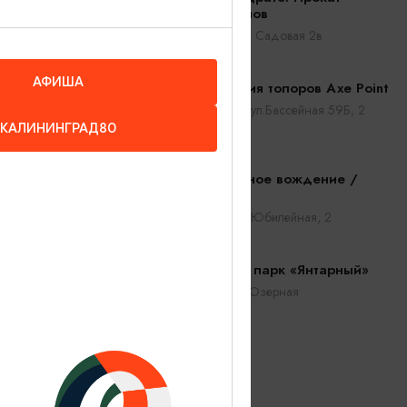
квадроциклов
Ладушкин, ул. Садовая 2в
АФИША
Клуб метания топоров Axe Point
Калининград, ул.Бассейная 59Б, 2
КАЛИНИНГРАД80
этаж
Максимальное вождение /
Maxdrive
Калининград, Юбилейная, 2
Подводный парк «Янтарный»
Янтарный, ул. Озерная