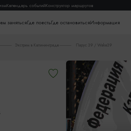
изм
Календарь событий
Конструктор маршрутов
ем заняться
Где поесть
Где остановиться
Информация
Экстрим в Калининграде
Парус 39 / Wake39
Б