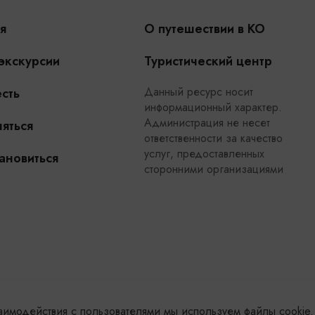
я
О путешествии в КО
 экскурсии
Туристический центр
Данный ресурс носит
сть
информационный характер.
Администрация не несет
яться
ответственности за качество
услуг, предоставленных
ановиться
сторонними организациями
заимодействия с пользователями мы используем файлы cookie.