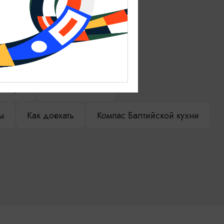
ениры
Гостевая книга
ы
Как доехать
Компас Балтийской кухни