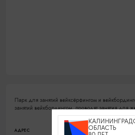
Парк для занятий вейксёрфингом и вейкбординго
занятий вейкбордингом, проводят занятия для 
КАЛИНИНГРАД
ОБЛАСТЬ
Голубые озёра, Рабочий
АДРЕС
80 ЛЕТ